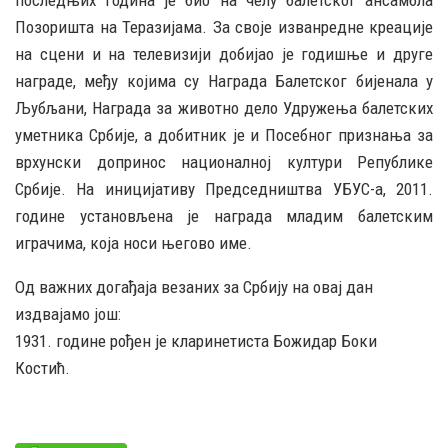
Позоришта на Теразијама. За своје изванредне креације
на сцени и на телевизији добијао је годишње и друге
награде, међу којима су Награда Балетског бијенала у
Љубљани, Награда за животно дело Удружења балетских
уметника Србије, а добитник је и Посебног признања за
врхунски допринос националној култури Републике
Србије. На иницијативу Председништва УБУС-а, 2011.
године установљена је награда младим балетским
играчима, која носи његово име.
Од важних догађаја везаних за Србију на овај дан
издвајамо још:
1931. године рођен је кларинетиста Божидар Боки
Костић.