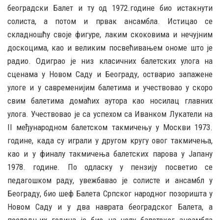
београдски Балет и ту од 1972.године био истакнути
солиста, а потом и првак ансамбла. Истицао се
складношћу своје фигуре, лаким скоковима и нечујним
доскоцима, као и великим посвећивањем ономе што је
радио. Одиграо је низ класичних балетских улога на
сценама у Новом Саду и Београду, остварио запажене
улоге и у савременијим балетима и учествовао у скоро
свим балетима домаћих аутора као носилац главних
улога. Учествовао је са успехом са Иванком Лукатели на
II међународном балетском такмичењу у Москви 1973.
године, када су играли у другом кругу овог такмичења,
као и у финалу такмичења балетских парова у Јапану
1978. године. По одласку у пензију посветио се
педагошком раду, увежбавао је солисте и ансамбл у
Београду, био шеф Балета Српског народног позоришта у
Новом Саду и у два наврата београдског Балета, а
последњих година је био на челу балетског ансамбла