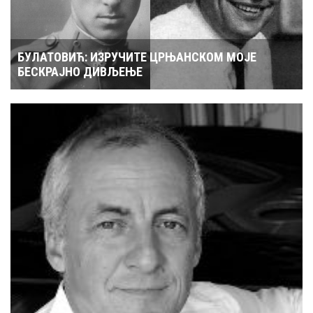
БУЛАТОВИЋ: ИЗРУЧИТЕ ЦРЊАНСКОМ МОЈЕ
БЕСКРАЈНО ДИВЉЕЊЕ