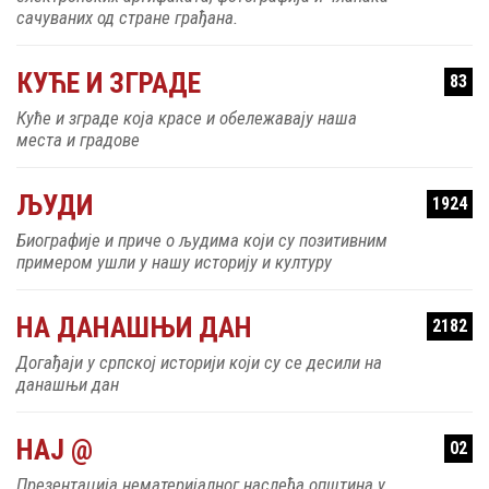
сачуваних од стране грађана.
КУЋЕ И ЗГРАДЕ
83
Куће и зграде која красе и обележавају наша
места и градове
ЉУДИ
1924
Биографије и приче о људима који су позитивним
примером ушли у нашу историју и културу
НА ДАНАШЊИ ДАН
2182
Догађаји у српској историји који су се десили на
данашњи дан
НАЈ @
02
Презентација нематеријалног наслеђа општина у