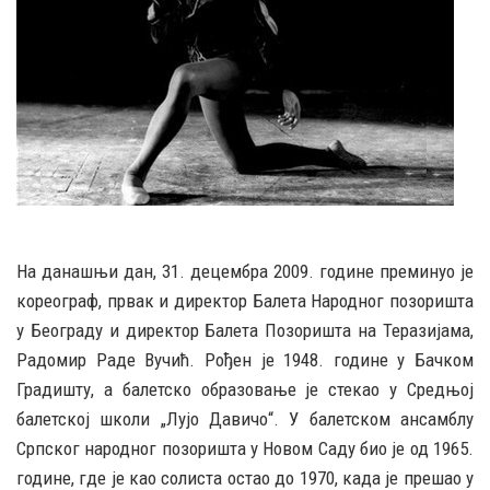
На данашњи дан, 31. децембра 2009. године преминуо је
кореограф, првак и директор Балета Народног позоришта
у Београду и директор Балета Позоришта на Теразијама,
Радомир Раде Вучић. Рођен је 1948. године у Бачком
Градишту, а балетско образовање је стекао у Средњој
балетској школи „Лујо Давичо“. У балетском ансамблу
Српског народног позоришта у Новом Саду био је од 1965.
године, где је као солиста остао до 1970, када је прешао у