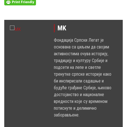
MK
Фондација Српски Легат је
основана са циљем да својим
активностима очува историју,
традицију и културу Србије и
подсети на лепе и светле
тренутке српске историје како
би инспирисали садашње и
будуће грађане Србије, њихово
достојанство и националне
вредности које су временом
потиснуте и делимично
заборављене.