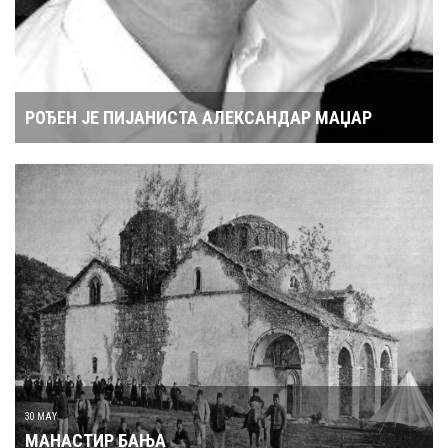
РОЂЕН ЈЕ ПИЈАНИСТА АЛЕКСАНДАР МАЏАР
30 MAY
МАНАСТИР БАЊА