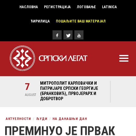
НАСЛОВНА
РЕГИСТРАЦИЈА
ЛОГОВАЊЕ
LATINICA
ЋИРИЛИЦА
ПОШАЉИТЕ ВАШ МАТЕРИЈАЛ
И И
7
МИТРОПОЛИТ КАРЛОВАЧКИ И
7
МИ
ГИЈЕ
ПАТРИЈАРХ СРПСКИ ГЕОРГИЈЕ
ПА
Х И
(БРАНКОВИЋ), ПРВОЈЕРАРХ И
(Б
AUGUST
AUGUST
ДОБРОТВОР
ДО
АКТУЕЛНОСТИ
ЉУДИ
НА ДАНАШЊИ ДАН
ПРЕМИНУО ЈЕ ПРВАК