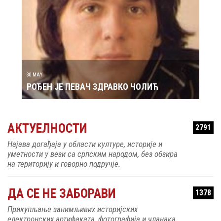
29 MAY
РОЂ
30 MAY
РОЂЕН ЈЕ ПЕВАЧ ЗДРАВКО ЧОЛИЋ
АКТУЕЛНОСТИ
2791
Најава догађаја у области културе, историје и
уметности у вези са српским народом, без обзира
на територију и говорно подручје.
ДА СЕ НЕ ЗАБОРАВИ
1378
Прикупљање занимљивих историјских
електронских артифаката, фотографија и чланака