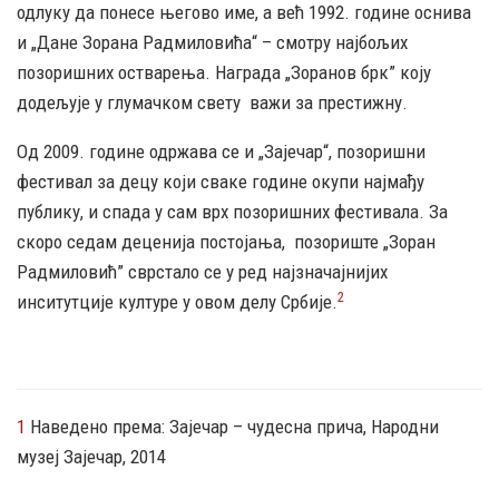
одлуку да понесе његово име, а већ 1992. године оснива
и „Дане Зорана Радмиловића“ – смотру најбољих
позоришних остварења. Награда „Зоранов брк” коју
додељује у глумачком свету
важи за престижну.
Од 2009. године одржава се и „Зајечар“, позоришни
фестивал за децу који сваке године окупи најмађу
публику, и спада у сам врх позоришних фестивала. За
скоро седам деценија постојања,
позориште „Зоран
Радмиловић” сврстало се у ред најзначајнијих
2
инситутције културе у овом делу Србије.
1
Наведено према: Зајечар – чудесна прича, Народни
музеј Зајечар, 2014