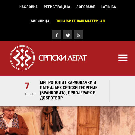
НАСЛОВНА
РЕГИСТРАЦИЈА
ЛОГОВАЊЕ
LATINICA
ЋИРИЛИЦА
ПОШАЉИТЕ ВАШ МАТЕРИЈАЛ
И И
7
МИТРОПОЛИТ КАРЛОВАЧКИ И
7
МИ
ГИЈЕ
ПАТРИЈАРХ СРПСКИ ГЕОРГИЈЕ
ПА
Х И
(БРАНКОВИЋ), ПРВОЈЕРАРХ И
(Б
AUGUST
AUGUST
ДОБРОТВОР
ДО