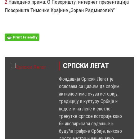
2
Наведено према: О Позоришту, интернет презентација
Позоришта Тимочке Крајине „Зоран Радмиловић”
СРПСКИ ЛЕГАТ
Фондација Српски Легат је
основана са циљем да својим
активностима очува историју,
традицију и културу Србије и
подсети на лепе и светле
тренутке српске историје како
би инспирисали садашње и
будуће грађане Србије, њихово
достојанство и националне