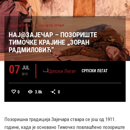
ИНСТИТУЦИЈЕ
НАЈ@ЗАЈЕЧАР
НАЈ@ЗАЈЕЧАР – ПОЗОРИШТЕ
ТИМОЧКЕ КРАЈИНЕ „ЗОРАН
РАДМИЛОВИЋ”
07
JUL
СРПСКИ ЛЕГАТ
2015
0
3.8k
0
Позоришна традиција Зајечара ствара се још од 1911.
године, када је основано Тимочко повлашћено позориште