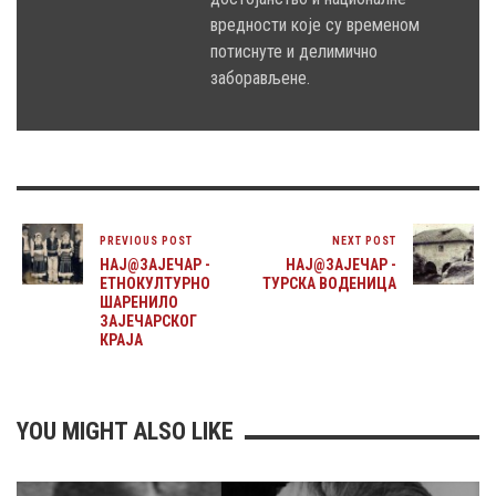
вредности које су временом
потиснуте и делимично
заборављене.
PREVIOUS POST
NEXT POST
НАЈ@ЗАЈЕЧАР -
НАЈ@ЗАЈЕЧАР -
ЕТНОКУЛТУРНО
ТУРСКА ВОДЕНИЦА
ШАРЕНИЛО
ЗАЈЕЧАРСКОГ
КРАЈА
YOU MIGHT ALSO LIKE