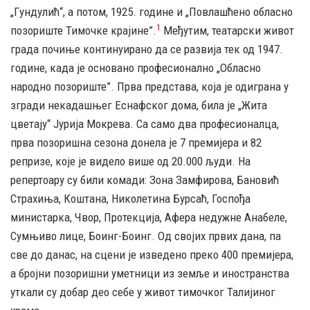
„Гундулић“, а потом, 1925. године и „Повлашћено обласно
1
позориште Тимочке крајине”.
Међутим, театарски живот
града почиње континуирано да се развија тек од 1947.
године, када је основано професионално „Обласно
народно позориште”. Прва представа, која је одиграна у
згради некадашњег Еснафског дома, била је „Жита
цветају“ Јурија Мокрева. Са само два професионалца,
прва позоришна сезона донела је 7 премијера и 82
репризе, које је видело више од 20.000 људи. На
репертоару су били комади: Зона Замфирова, Бановић
Страхиња, Коштана, Николетина Бурсаћ, Госпођа
министарка, Чвор, Протекција, Афера недужне Анабеле,
Сумњиво лице, Боинг-Боинг. Од својих првих дана, па
све до данас, на сцени је изведено преко 400 премијера,
а бројни позоришни уметници из земље и иностранства
уткали су добар део себе у живот тимочког Талијиног