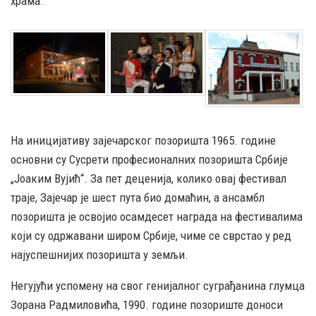
храма.
На иницијативу зајечарског позоришта 1965. године
основни су Сусрети професионалних позоришта Србије
„Јоаким Вујић“. За пет деценија, колико овај фестивал
траје, Зајечар је шест пута био домаћин, а ансамбл
позоришта је освојио осамдесет награда на фестивалима
који су одржавани широм Србије, чиме се сврстао у ред
најуспешнијих позоришта у земљи.
Негујући успомену на свог генијалног суграђанина глумца
Зорана Радмиловића, 1990. године позориште доноси