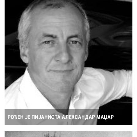
РОЂЕН ЈЕ ПИЈАНИСТА АЛЕКСАНДАР МАЏАР