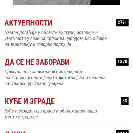
АКТУЕЛНОСТИ
2791
Најава догађаја у области културе, историје и
уметности у вези са српским народом, без обзира
на територију и говорно подручје.
ДА СЕ НЕ ЗАБОРАВИ
1378
Прикупљање занимљивих историјских
електронских артифаката, фотографија и чланака
сачуваних од стране грађана.
КУЋЕ И ЗГРАДЕ
83
Куће и зграде која красе и обележавају наша
места и градове
ЉУДИ
1924