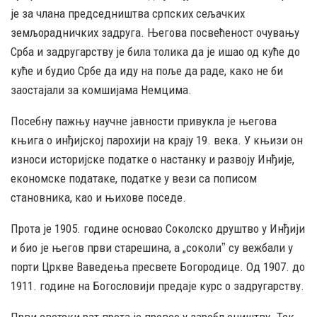
је за члана председништва српских сељачких
земљорадничких задруга. Његова посвећеност очувању
Срба и задругарству је била толика да је ишао од куће до
куће и будио Србе да иду на поље да раде, како не би
заостајали за комшијама Немцима.
Посебну пажњу научне јавности привукла је његова
књига о инђијској парохији на крају 19. века. У књизи он
износи историјске податке о настанку и развоју Инђије,
економске податаке, податке у вези са пописом
становника, као и њихове поседе.
Прота је 1905. године основао Соколско друштво у Инђији
и био је његов први старешина, а „соколиˮ су вежбали у
порти Цркве Ваведења пресвете Богородице. Од 1907. до
1911. године на Богословији предаје курс о задругарству.