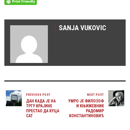
SANJA VUKOVIC
PREVIOUS POST
NEXT POST
ДАН КАДА ЈЕ НА
УМРО ЈЕ ФИЛОЗОФ
ТРГУ КРАЈИНЕ
И КЊИЖЕВНИК
ПРЕСТАО ДА КУЦА
РАДОМИР
САТ
КОНСТАНТИНОВИЋ