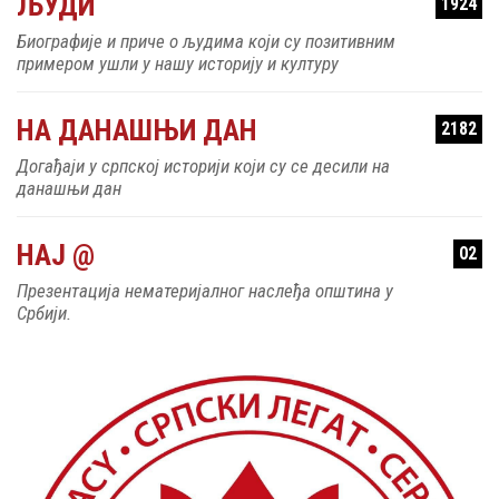
Биографије и приче о људима који су позитивним
примером ушли у нашу историју и културу
НА ДАНАШЊИ ДАН
2182
Догађаји у српској историји који су се десили на
данашњи дан
НАЈ @
02
Презентација нематеријалног наслеђа општина у
Србији.