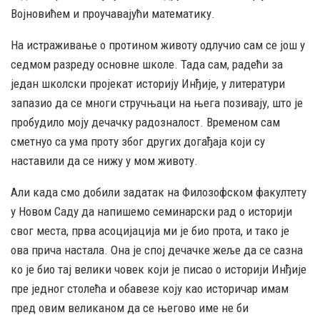
Војновићем и проучавајући математику.
На истраживање о протином животу одлучио сам се још у
седмом разреду основне школе. Тада сам, радећи за
један школски пројекат историју Инђије, у литератури
запазио да се многи стручњаци на њега позивају, што је
пробудило моју дечачку радозналост. Временом сам
сметнуо са ума проту због других догађаја који су
наставили да се нижу у мом животу.
Али када смо добили задатак на Филозофском факултету
у Новом Саду да напишемо семинарски рад о историји
свог места, прва асоцијација ми је био прота, и тако је
ова прича настала. Она је спој дечачке жеље да се сазна
ко је био тај велики човек који је писао о историји Инђије
пре једног столећа и обавезе коју као историчар имам
пред овим великаном да се његово име не би