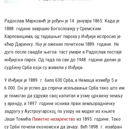
Радослав Марковић је рођен је 14. јануара 1865. Када је
1888. године завршио Богословију у Сремским
Карловицима, од тадашњег пароха у Инђији испросио је
кћер Даринку. Њу је оженио почетком 1889. године. Не
дуго после свадбе његов таст умире а Радослав постаје
инђијски парох. Од тада па све до 1948. године делио је
судбину Срба који су живели у Инђији.
У Инђији је 1889. г. било 630 Срба, а Немаца између 5 и
6.000. Он је успео да спречи исељавање Срба тако што им
је помогао да удруже свој капитал и узму црквену земљу
у аренду, а 1897. године оснива први земљорадничку
задругу у Аустроугарској, по узору на модел из књиге
Јаше Томића
Паметно назаренство
из 1895. године. Тако
су Срби почели економски да јачају. Већ 1898. г. изабран