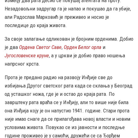
између два рата десио се покушај атентата на проту.
Незадовољни задругар га је напао и покушао да га убије,
али Радослав Марковић је преживео и носио је
последице до краја живота.
За своје залагање одликован је бројним орденима. Добио
је два
Ордена Светог Саве
,
Орден Белог орла
и
Југословенске круне
, а у цркви је добио право ношења
напрсног крста.
Прота је предано радио на развоју Инђије све до
избијања Другог светског рата када се склања у Београд
од усташког ножа, где је и остао до краја рата. По
заврштеку рата враћа се у Инђију, али то више није била
она Инђија коју је он напустио 1941. године. Стари прота
није имао снаге да се прилагођава новој власти и новим
условима живота. Повукао се из јавности и последње
године проживео је у самоћи, дружећи се са Ђорђем