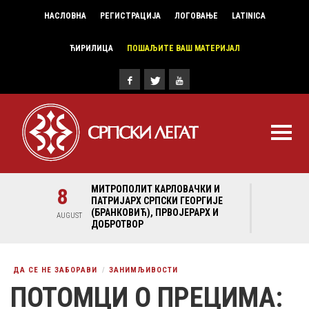
НАСЛОВНА
РЕГИСТРАЦИЈА
ЛОГОВАЊЕ
LATINICA
ЋИРИЛИЦА
ПОШАЉИТЕ ВАШ МАТЕРИЈАЛ
И И
8
МИТРОПОЛИТ КАРЛОВАЧКИ И
8
МИ
ГИЈЕ
ПАТРИЈАРХ СРПСКИ ГЕОРГИЈЕ
ПА
Х И
(БРАНКОВИЋ), ПРВОЈЕРАРХ И
(Б
AUGUST
AUGUST
ДОБРОТВОР
ДО
ДА СЕ НЕ ЗАБОРАВИ
ЗАНИМЉИВОСТИ
ПОТОМЦИ О ПРЕЦИМА: