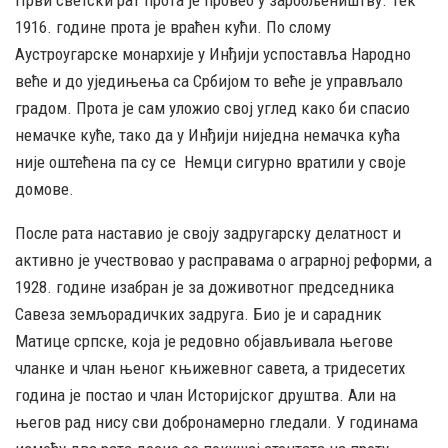
Први светски рат прота је провео у заробљеништву. Тек
1916. године прота је враћен кући. По слому
Аустроугарске монархије у Инђији успоставља Народно
веће и до уједињења са Србијом то веће је управљало
градом. Прота је сам уложио свој углед како би спасио
немачке куће, тако да у Инђији ниједна немачка кућа
није оштећена па су се Немци сигурно вратили у своје
домове.
После рата наставио је своју задругарску делатност и
активно је учествовао у расправама о аграрној реформи, а
1928. године изабран је за доживотног председника
Савеза земљорадичких задруга. Био је и сарадник
Матице српске, која је редовно објављивала његове
чланке и члан њеног књижевног савета, а тридесетих
година је постао и члан Историјског друштва. Али на
његов рад нису сви добронамерно гледали. У годинама