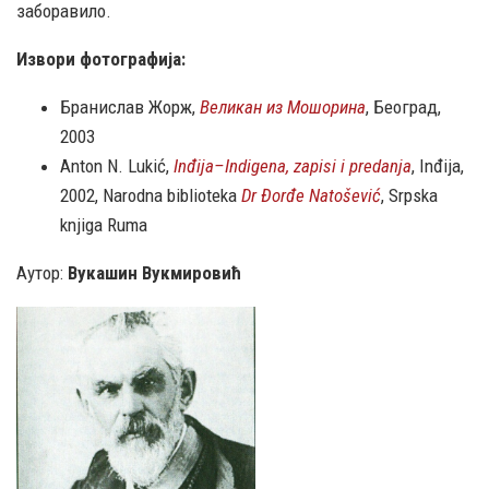
заборавило.
Извори фотографија:
Бранислав Жорж,
Великан из Мошорина
, Београд,
2003
Anton N. Lukić,
In
đ
ija
–
Indigena
,
zapisi
i
predanja
, Inđija,
2002, Narodna biblioteka
Dr
Đ
or
đ
e
Nato
š
evi
ć
, Srpska
knjiga Ruma
Аутор:
Вукашин Вукмировић