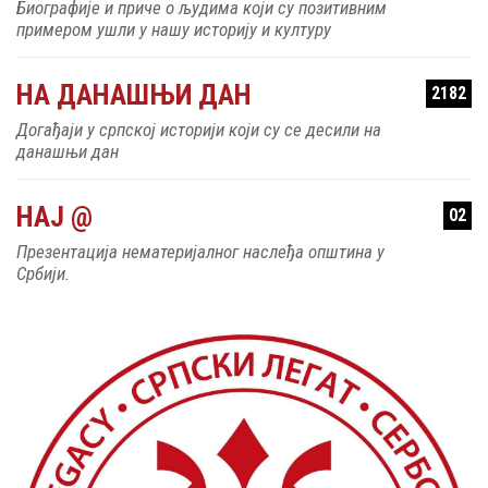
Биографије и приче о људима који су позитивним
примером ушли у нашу историју и културу
НА ДАНАШЊИ ДАН
2182
Догађаји у српској историји који су се десили на
данашњи дан
НАЈ @
02
Презентација нематеријалног наслеђа општина у
Србији.