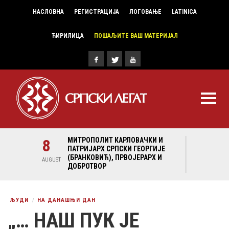
НАСЛОВНА
РЕГИСТРАЦИЈА
ЛОГОВАЊЕ
LATINICA
ЋИРИЛИЦА
ПОШАЉИТЕ ВАШ МАТЕРИЈАЛ
И И
8
МИТРОПОЛИТ КАРЛОВАЧКИ И
8
МИ
ГИЈЕ
ПАТРИЈАРХ СРПСКИ ГЕОРГИЈЕ
ПА
Х И
(БРАНКОВИЋ), ПРВОЈЕРАРХ И
(Б
AUGUST
AUGUST
ДОБРОТВОР
ДО
ЉУДИ
НА ДАНАШЊИ ДАН
„… НАШ ПУК ЈЕ