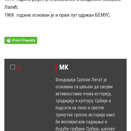
Лалић;
1969. године основан је и први пут одржан БЕМУС.
MK
Фондација Српски Легат је
основана са циљем да својим
активностима очува историју,
традицију и културу Србије и
подсети на лепе и светле
тренутке српске историје како
би инспирисали садашње и
будуће грађане Србије, њихово