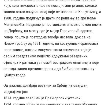
кеју, који нажалост више не постоји, али је ипак колико
толико остао сачуван онај који се налази на Кошутњаку, а
1988. године подигнут је други по решењу вајара Коље
Милуновића. Недавно је постављена и нова спомен плоча
на Дорћолу, на месту где је мајор Гавриловић одржао
говор, пошто је претходна такође нестала, док се на
Новом гробљу од 1931.године, на костурници бранилаца
престонице, налази монументални споменик који је
својим средствима подигло Удружење резервних
официра и ратника уз помоћ Београдске општине, а који
се тада чинио превише српски да би био постављен у
центру града.
Од важних догађаја везаних за Србију на овај дан
издвајамо још:
1813. године завршен је Први српски устанак;
1914. године рођен је књижевник и академик Михаило