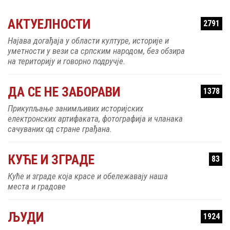
АКТУЕЛНОСТИ
2791
Најава догађаја у области културе, историје и
уметности у вези са српским народом, без обзира
на територију и говорно подручје.
ДА СЕ НЕ ЗАБОРАВИ
1378
Прикупљање занимљивих историјских
електронских артифаката, фотографија и чланака
сачуваних од стране грађана.
КУЋЕ И ЗГРАДЕ
83
Куће и зграде која красе и обележавају наша
места и градове
ЉУДИ
1924