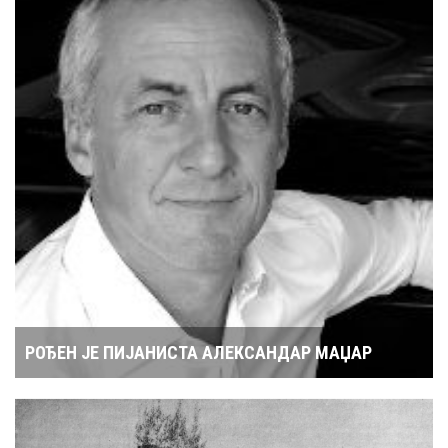
РОЂЕН ЈЕ ПИЈАНИСТА АЛЕКСАНДАР МАЏАР