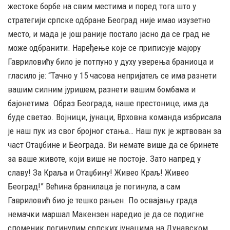
жестоке борбе на свим местима и поред тога што у
стратегији српске одбране Београд није имао изузетно
место, и мада је још раније постало јасно да се град не
може одбранити. Наређење које се приписује мајору
Гавриловићу било је потпуно у духу уверења браниоца и
гласило је: “Тачно у 15 часова непријатељ се има разнети
вашим силним јуришем, разнети вашим бомбама и
бајонетима. Образ Београда, наше престонице, има да
буде светао. Војници, јунаци, Врховна команда избрисала
је наш пук из свог бројног стања… Наш пук је жртвован за
част Отаџбине и Београда. Ви немате више да се бринете
за ваше животе, који више не постоје. Зато напред у
славу! За Краља и Отаџбину! Живео Краљ! Живео
Београд!” Већина бранилаца је погинула, а сам
Гавриловић био је тешко рањен. По освајању града
немачки маршал Макензен наредио је да се подигне
споменик погинулим српских јунацима на Дунавском