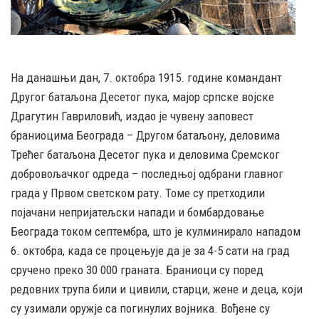
На данашњи дан, 7. октобра 1915. године командант
Другог батаљона Десетог пука, мајор српске војске
Драгутин Гавриловић, издао је чувену заповест
браниоцима Београда – Другом батаљону, деловима
Трећег батаљона Десетог пука и деловима Сремског
добровољачког одреда – последњој одбрани главног
града у Првом светском рату. Томе су претходили
појачани непријатељски напади и бомбардовање
Београда током септембра, што је кулминирало нападом
6. октобра, када се процењује да је за 4-5 сати на град
сручено преко 30 000 граната. Браниоци су поред
редовних трупа били и цивили, старци, жене и деца, који
су узимали оружје са погинулих војника. Вођене су