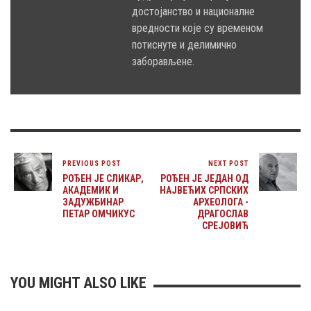
достојанство и националне
вредности које су временом
потиснуте и делимично
заборављене.
PREVIOUS POST
NEXT POST
РОЂЕН ЈЕ СЛИКАР,
РОЂЕН ЈЕ ЈЕДАН ОД
АКАДЕМИК И
НАЈВЕЋИХ СРПСКИХ
ЗАДУЖБИНАР
АРХЕОЛОГА -
ПЕТАР ОМЧИКУС
ДРАГОСЛАВ
СРЕЈОВИЋ
YOU MIGHT ALSO LIKE