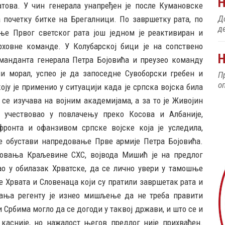
атова. У чин генерала унапређен је после Кумановске
До
 почетку битке на Брегалници. По завршетку рата, по
д
ање Првог светског рата још једном је реактивиран и
ховне команде. У Колубарској бици је на сопствено
Н
манданта генерала Петра Бојовића и преузео команду
и морал, успео је да запоседне Сувоборски гребен и
П
о
оју је применио у ситуацији када је српска војска била
 се изучава на војним академијама, а за то је Живојин
 учествовао у повлачењу преко Косова и Албаније,
фронта и офанзивом српске војске која је уследила,
е обустави напредовање Прве армије Петра Бојовића.
зовања Краљевине СХС, војвода Мишић је на предлог
ао у обилазак Хрватске, да се лично увери у тамошње
е Хрвата и Словенаца који су пратили завршетак рата и
вања регенту је изнео мишљење да не треба правити
 Србима могло да се догоди у таквој држави, и што се и
 касније, но нажалост његов предлог није прихваћен.