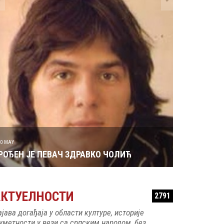
29 MAY
РОЂЕН ЈЕ 
30 MAY
РОЂЕН ЈЕ ПЕВАЧ ЗДРАВКО ЧОЛИЋ
АКТУЕЛНОСТИ
2791
ајава догађаја у области културе, историје
 уметности у вези са српским народом, без