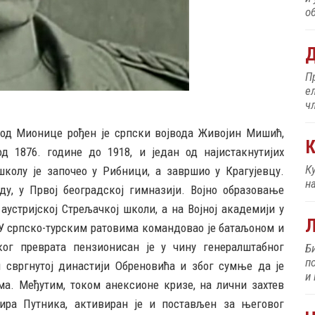
об
Д
П
е
ч
код Мионице рођен је српски војвода Живојин Мишић,
К
од 1876. године до 1918, и један од најистакнутијих
К
школу је започео у Рибници, а завршио у Крагујевцу.
н
аду, у Првој београдској гимназији. Војно образовање
аустријској Стрељачкој школи, а на Војној академији у
. У српско-турским ратовима командовао је батаљоном и
ког преврата пензионисан је у чину генералштабног
Б
п
 свргнутој династији Обреновића и због сумње да је
и
а. Међутим, током анексионе кризе, на лични захтев
ира Путника, активиран је и постављен за његовог