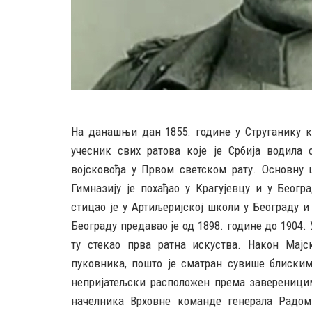
На данашњи дан 1855. године у Струганику 
учесник свих ратова које је Србија водила 
војсковођа у Првом светском рату. Основну 
Гимназију је похађао у Крагујевцу и у Беогр
стицао је у Артиљеријској школи у Београду и 
Београду предавао је од 1898. године до 1904
ту стекао прва ратна искуства. Након Мајс
пуковника, пошто је сматран сувише блиским
непријатељски расположен према завереницим
начелника Врховне команде генерала Радом