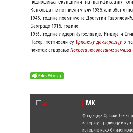
подношења скупштини на ратификацију конк
Конкордат је потписан у јулу 1935, али због отп
1945. године преминуо је Драгутин Гавриловић,
Београда 1915. године.
1956. године лидери Југославије, Индије и Еги
Насер, потписали су
Брионску декларацију
о за
почетак стварања
Покрета несврстаних земаља
.
MK
Фондација Српски Легат ј
историју, традицију и кул
историје како би инспири