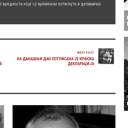
е вредности које су временом потиснуте и делимично
NEXT POST
НА ДАНАШЊИ ДАН ПОТПИСАНА ЈЕ КРФСКА
E
ДЕКЛАРАЦИЈА