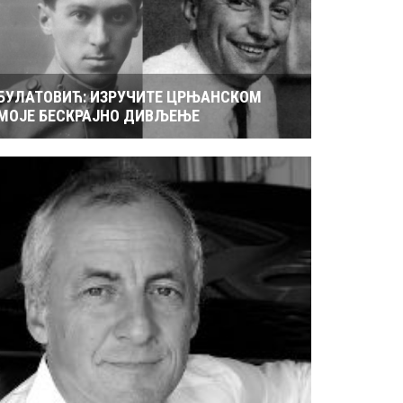
БУЛАТОВИЋ: ИЗРУЧИТЕ ЦРЊАНСКОМ
МОЈЕ БЕСКРАЈНО ДИВЉЕЊЕ