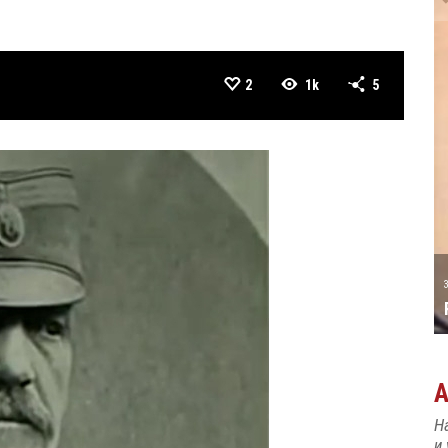
2
1k
5
А ТАТИЋ
31 MAY
РОЂЕН ЈЕ ПИЈАНИСТА АЛЕКСАНДАР
МАЏАР
Н
и