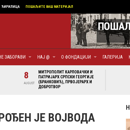
ЋИРИЛИЦА
ПОШАЉИТЕ ВАШ МАТЕРИЈАЛ
НЕ ЗАБОРАВИ
НАЈ @
О ФОНДАЦИЈИ
ГАЛЕРИЈА
И И
8
МИТРОПОЛИТ КАРЛОВАЧКИ И
8
МИ
ГИЈЕ
ПАТРИЈАРХ СРПСКИ ГЕОРГИЈЕ
ПА
Х И
(БРАНКОВИЋ), ПРВОЈЕРАРХ И
(Б
AUGUST
AUGUST
ДОБРОТВОР
ДО
Н
РОЂЕН ЈЕ ВОЈВОДА