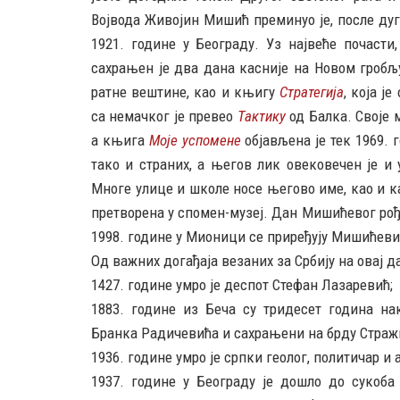
Војвода Живојин Мишић преминуо је, после дуге
1921. године у Београду. Уз највеће почасти
сахрањен је два дана касније на Новом гробљ
ратне вештине, као и књигу
Стратегија
, која ј
са немачког је превео
Тактику
од Балка. Своје 
а књига
Моје успомене
објављена је тек 1969.
тако и страних, а његов лик овековечен је 
Многе улице и школе носе његово име, као и ка
претворена у спомен-музеј. Дан Мишићевог ро
1998. године у Мионици се приређују Мишићеви
Од важних догађаја везаних за Србију на овај д
1427. године умро је деспот Стефан Лазаревић;
1883. године из Беча су тридесет година н
Бранка Радичевића и сахрањени на брду Страж
1936. године умро је српки геолог, политичар и
1937. године у Београду је дошло до сукоба