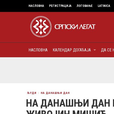
НАСЛОВНА
РЕГИСТРАЦИЈА
ЛОГОВАЊЕ
LATINICA
НАСЛОВНА
КАЛЕНДАР ДОГАЂАЈА
ДА СЕ 
8
МИТРОПОЛИТ КАРЛОВАЧК
ПАТРИЈАРХ СРПСКИ ГЕОР
(БРАНКОВИЋ), ПРВОЈЕРАР
AUGUST
ДОБРОТВОР
ЉУДИ
НА ДАНАШЊИ ДАН
НА ДАНАШЊИ ДАН 