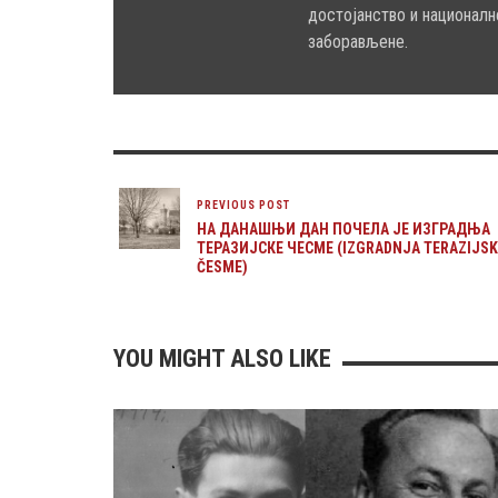
достојанство и националн
заборављене.
PREVIOUS POST
НА ДАНАШЊИ ДАН ПОЧЕЛА ЈЕ ИЗГРАДЊА
ТЕРАЗИЈСКЕ ЧЕСМЕ (IZGRADNJA TERAZIJSK
ČESME)
YOU MIGHT ALSO LIKE