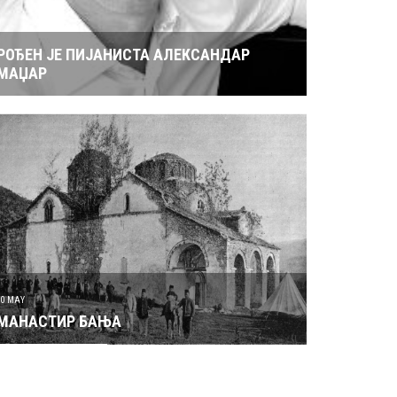
РОЂЕН ЈЕ ПИЈАНИСТА АЛЕКСАНДАР
МАЏАР
30 MAY
МАНАСТИР БАЊА