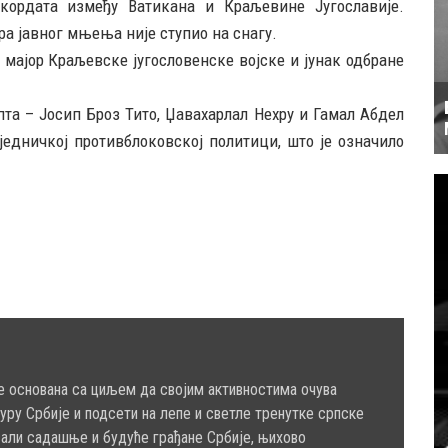
ордата између Ватикана и Краљевине Југославије.
ора јавног мњења није ступио на снагу.
 мајор Краљевске југословенске војске и јунак одбране
пта – Јосип Броз Тито, Џавахарлал Нехру и Гамал Абдел
једничкој противблоковској политици, што је означило
е основана са циљем да својим активностима очува
туру Србије и подсети на лепе и светле тренутке српске
сали садашње и будуће грађане Србије, њихово