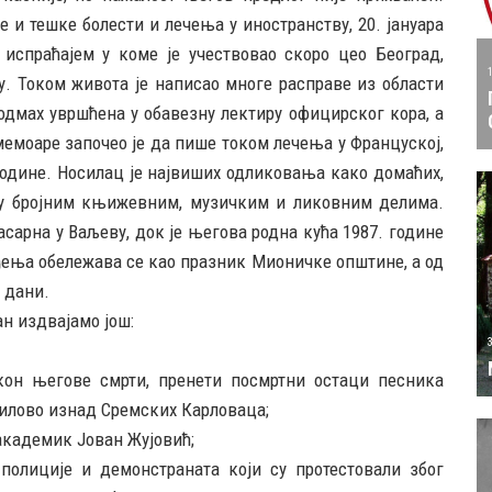
 и тешке болести и лечења у иностранству, 20. јануара
, испраћајем у коме је учествовао скоро цео Београд,
у. Током живота је написао многе расправе из области
е одмах увршћена у обавезну лектиру официрског кора, а
мемоаре започео је да пише током лечења у Француској,
 године. Носилац је највиших одликовања како домаћих,
и у бројним књижевним, музичким и ликовним делима.
сарна у Ваљеву, док је његова родна кућа 1987. године
ђења обележава се као празник Мионичке општине, а од
 дани.
ан издвајамо још:
акон његове смрти, пренети посмртни остаци песника
илово изнад Сремских Карловаца;
 академик Јован Жујовић;
 полиције и демонстраната који су протестовали због