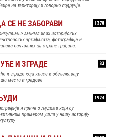
зира на територију и говорно подручје.
А СЕ НЕ ЗАБОРАВИ
1378
рикупљање занимљивих историјских
лектронских артифаката, фотографија и
ланака сачуваних од стране грађана.
УЋЕ И ЗГРАДЕ
83
уће и зграде која красе и обележавају
аша места и градове
ЉУДИ
1924
иографије и приче о људима који су
озитивним примером ушли у нашу историју
 културу