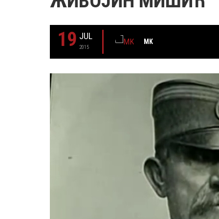
ЖИВОЈИН МИШИЋ
19
JUL
MK
2015
29 MAY
РОЂЕН ЈЕ ГЛУМАЦ МИЛУТИН МИЋ