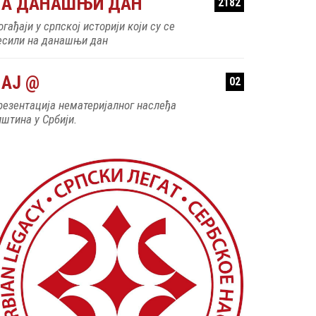
НА ДАНАШЊИ ДАН
2182
гађаји у српској историји који су се
есили на данашњи дан
АЈ @
02
резентација нематеријалног наслеђа
пштина у Србији.