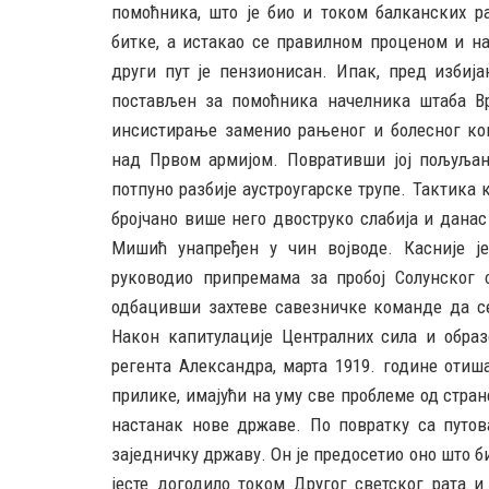
помоћника, што је био и током балканских р
битке, а истакао се правилном проценом и на
други пут је пензионисан. Ипак, пред избиј
постављен за помоћника начелника штаба Вр
инсистирање заменио рањеног и болесног ко
над Првом армијом. Повративши јој пољуљан
потпуно разбије аустроугарске трупе. Тактика к
бројчано више него двоструко слабија и данас
Мишић унапређен у чин војводе. Касније је
руководио припремама за пробој Солунског 
одбацивши захтеве савезничке команде да с
Након капитулације Централних сила и обра
регента Александра, марта 1919. године отиш
прилике, имајући на уму све проблеме од стран
настанак нове државе. По повратку са путо
заједничку државу. Он је предосетио оно што би
јесте догодило током Другог светског рата и