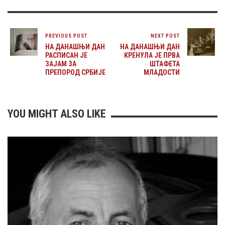
PREVIOUS POST
NEXT POST
НА ДАНАШЊИ ДАН
НА ДАНАШЊИ ДАН
РАСПИСАН ЈЕ
КРЕНУЛА ЈЕ ПРВА
ЗАЈАМ ЗА
ШТАФЕТА
ПРЕПОРОД СРБИЈЕ
МЛАДОСТИ
YOU MIGHT ALSO LIKE