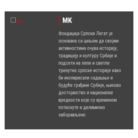
MK
Фондација Српски Легат је
основана са циљем да својим
активностима очува историју,
традицију и културу Србије и
подсети на лепе и светле
тренутке српске историје како
би инспирисали садашње и
будуће грађане Србије, њихово
достојанство и националне
вредности које су временом
потиснуте и делимично
заборављене.