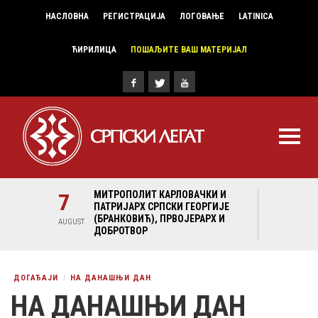
НАСЛОВНА
РЕГИСТРАЦИЈА
ЛОГОВАЊЕ
LATINICA
ЋИРИЛИЦА
ПОШАЉИТЕ ВАШ МАТЕРИЈАЛ
И И
7
МИТРОПОЛИТ КАРЛОВАЧКИ И
7
МИ
ГИЈЕ
ПАТРИЈАРХ СРПСКИ ГЕОРГИЈЕ
ПА
Х И
(БРАНКОВИЋ), ПРВОЈЕРАРХ И
(Б
AUGUST
AUGUST
ДОБРОТВОР
ДО
ДОГАЂАЈИ
НА ДАНАШЊИ ДАН
НА ДАНАШЊИ ДАН