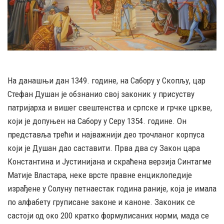
На данашњи дан 1349. године, на Сабору у Скопљу, цар
Стефан Душан је обзнанио свој законик у присуству
патријарха и вишег свештенства и српске и грчке цркве,
који је допуњен на Сабору у Серу 1354. године. Он
представља трећи и најважнији део трочланог корпуса
који је Душан дао саставити. Прва два су Закон цара
Константина и Јустинијана и скраћена верзија Синтагме
Матије Властара, неке врсте правне енциклопедије
израђене у Солуну петнаестак година раније, која је имала
по алфабету груписане законе и каноне. Законик се
састоји од око 200 кратко формулисаних норми, мада се