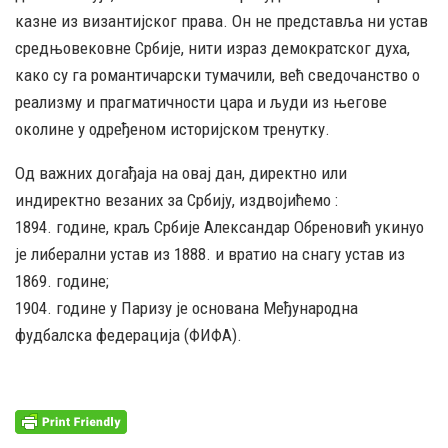
казне из византијског права. Он не представља ни устав
средњовековне Србије, нити израз демократског духа,
како су га романтичарски тумачили, већ сведочанство о
реализму и прагматичности цара и људи из његове
околине у одређеном историјском тренутку.
Од важних догађаја на овај дан, директно или
индиректно везаних за Србију, издвојићемо :
1894. године, краљ Србије Александар Обреновић укинуо
је либерални устав из 1888. и вратио на снагу устав из
1869. године;
1904. године у Паризу је основана Међународна
фудбалска федерација (ФИФА).