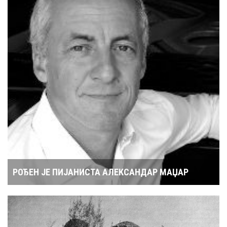
РОЂЕН ЈЕ ПИЈАНИСТА АЛЕКСАНДАР МАЏАР