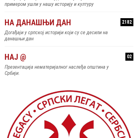
примером ушли у нашу историју и културу
НА ДАНАШЊИ ДАН
2182
Догађаји у српској историји који су се десили на
данашњи дан
НАЈ @
02
Презентација нематеријалног наслеђа општина у
Србији.