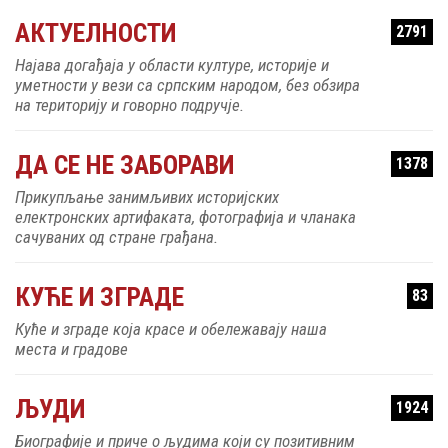
АКТУЕЛНОСТИ
2791
Најава догађаја у области културе, историје и
уметности у вези са српским народом, без обзира
на територију и говорно подручје.
ДА СЕ НЕ ЗАБОРАВИ
1378
Прикупљање занимљивих историјских
електронских артифаката, фотографија и чланака
сачуваних од стране грађана.
КУЋЕ И ЗГРАДЕ
83
Куће и зграде која красе и обележавају наша
места и градове
ЉУДИ
1924
Биографије и приче о људима који су позитивним