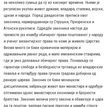
за неколико сумња да су из каснијег времена. Њиме је
регулисан укупан живот државе, владара, сталежа, војске,
цркве и народа. Поред двадесетак преписа овог
законика, најмеродавнији су Струшки, Призренски и
Атонски рукописи. Одредбе законика настоје да
премосте јаз између обичајног права поштованог у народу
и ученог византијског права по коме је живело Царство.
Веома много се бави кривичном материјом и
одржавањем јавног реда, а мало имовинским стварима,
где је јако деловање обичајног права. Понављају се
гарантије слободе и безбедности трговаца из владарских
повеља и потврђују права грчких градова добијена од
ранијих царева. Законик се бави монашком
дисциплином, забрањује живот ван манастира и одређује
оптималан однос манастирске економије и бројности
братства. Законик велича улогу закона и обавезује и цара
да га поштује, захтева писане пресуде и намеће строге