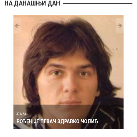
НА ДАНАШЊИ ДАН
29 MAY
РОЂ
30 MAY
РОЂЕН ЈЕ ПЕВАЧ ЗДРАВКО ЧОЛИЋ