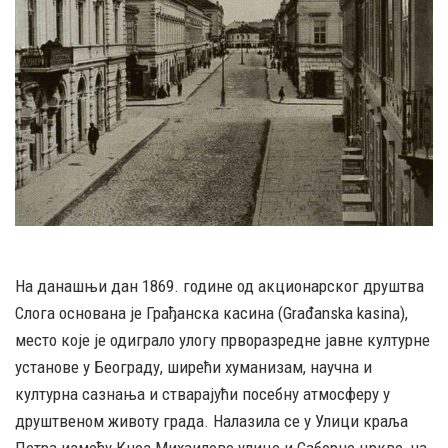
На данашњи дан 1869. године од акционарског друштва
Слога основана је Грађанска касина (Građanska kasina),
место које је одиграло улогу прворазредне јавне културне
установе у Београду, ширећи хуманизам, научна и
културна сазнања и стварајући посебну атмосферу у
друштвеном животу града. Налазила се у Улици краља