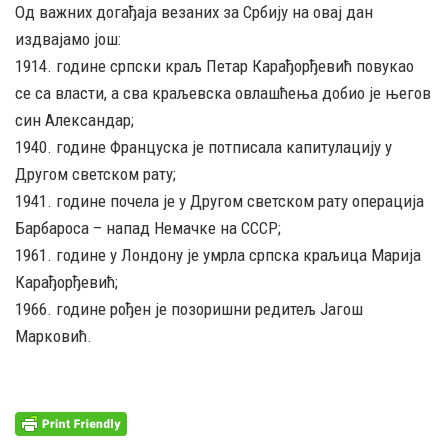
Од важних догађаја везаних за Србију на овај дан
издвајамо још:
1914. године српски краљ Петар Карађорђевић повукао
се са власти, а сва краљевска овлашћења добио је његов
син Александар;
1940. године Француска је потписала капитулацију у
Другом светском рату;
1941. године почела је у Другом светском рату операција
Барбароса – напад Немачке на СССР;
1961. године у Лондону је умрла српска краљица Марија
Карађорђевић;
1966. године рођен је позоришни редитељ Јагош
Марковић.