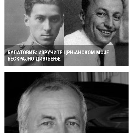
БУЛАТОВИЋ: ИЗРУЧИТЕ ЦРЊАНСКОМ МОЈЕ
БЕСКРАЈНО ДИВЉЕЊЕ