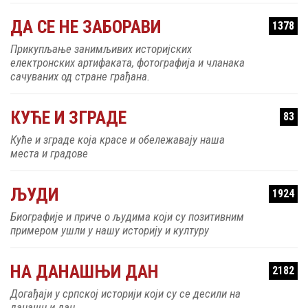
ДА СЕ НЕ ЗАБОРАВИ
1378
Прикупљање занимљивих историјских
електронских артифаката, фотографија и чланака
сачуваних од стране грађана.
КУЋЕ И ЗГРАДЕ
83
Куће и зграде која красе и обележавају наша
места и градове
ЉУДИ
1924
Биографије и приче о људима који су позитивним
примером ушли у нашу историју и културу
НА ДАНАШЊИ ДАН
2182
Догађаји у српској историји који су се десили на
данашњи дан