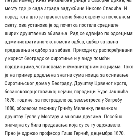
Петра између Кнез Михаилове улице и Саборне цркве, на
месту где је сада зграда задужбине Николе Спасића. И
поред тога што је првенствено била окренута пословном
свету, ова установа је од почетка постала средиште
ширих друштвених збивања. Рад се одвијао по одсецима:
административно-економски одбор, одбор за јавна
предавања и одбор за забаве. Приходи су распоређивани
у корист београдске сиротиње и у виду помоћи
појединцима, установама и хуманитарним акцијама. Тако
је на пример додељена знатна сума новца за оснивање
Сиротињског дома у Београду, Друштву Црвеног крста,
босанскохерцеговачкој нејачи, породици Ђуре Јакшића
1878. године, за пострадале од земљотреса у Загребу
1880, оболелом песнику Грчићу Миленку, певачком
друштву Гусле у Мостару и многим другима. Посебно
значајна су била предавања која су се ту одржавала.
Прво је одржао професор Гиша Герчић, децембра 1870.