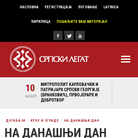
НАСЛОВНА
РЕГИСТРАЦИЈА
ЛОГОВАЊЕ
LATINICA
ЋИРИЛИЦА
ПОШАЉИТЕ ВАШ МАТЕРИЈАЛ
И И
10
МИТРОПОЛИТ КАРЛОВАЧКИ И
10
МИ
ГИЈЕ
ПАТРИЈАРХ СРПСКИ ГЕОРГИЈЕ
ПА
Х И
(БРАНКОВИЋ), ПРВОЈЕРАРХ И
(Б
AUGUST
AUGUST
ДОБРОТВОР
ДО
ДОГАЂАЈИ
КУЋЕ И ЗГРАДЕ
НА ДАНАШЊИ ДАН
НА ДАНАШЊИ ДАН