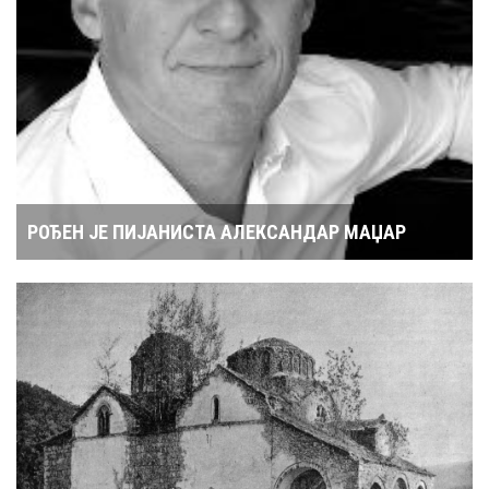
РОЂЕН ЈЕ ПИЈАНИСТА АЛЕКСАНДАР МАЏАР