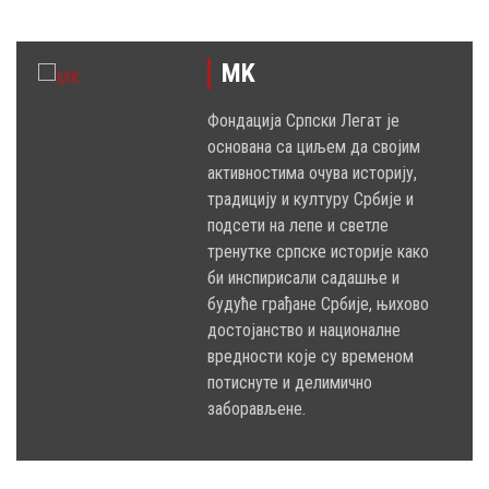
MK
Фондација Српски Легат је
основана са циљем да својим
активностима очува историју,
традицију и културу Србије и
подсети на лепе и светле
тренутке српске историје како
би инспирисали садашње и
будуће грађане Србије, њихово
достојанство и националне
вредности које су временом
потиснуте и делимично
заборављене.