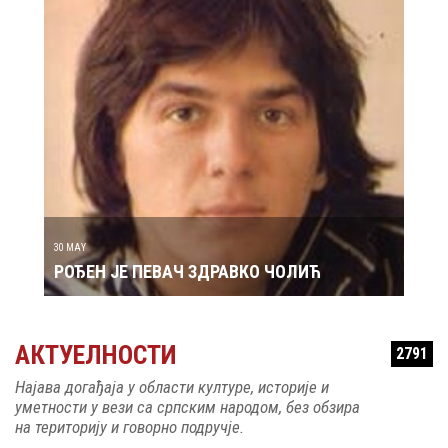
29 MAY
РОЂ
30 MAY
РОЂЕН ЈЕ ПЕВАЧ ЗДРАВКО ЧОЛИЋ
АКТУЕЛНОСТИ
2791
Најава догађаја у области културе, историје и
уметности у вези са српским народом, без обзира
на територију и говорно подручје.