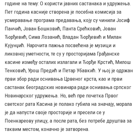
године на тему: О користи јавних састанака и удружења.
Пет година касније створена је посебна комисија за
усмеравање програма предавања, коју су чинили Јосиф
Панчић, Јован Бошковић, Панта Срећковић, Јован
Ђорђевић, Сима Лозанић, Владан Ђорђевић и Милан
Кујунџић. Нарочита пажња посвећена је музици и
ликовној уметности, те су у просторијама Грађанске
касине између осталих излагали и Ђорђе Крстић, Милош
Тенковић, Урош Предић и Петар Убавкић. У њој је одржан
први збор ради оснивања Црвеног крста, као и први
састанак београдских новинара ради оснивања српског
Новинарског удружења. Но, већ пре почетка Првог
светског рата Касина је полако губила на значају, морала
је да напусти своје просторије и пресели се у
Поенкареову улицу, а после рата, без потребе друштва за
таквим местом, коначно је затворена.