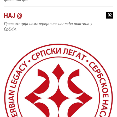
НАЈ @
02
Презентација нематеријалног наслеђа општина у
Србији.