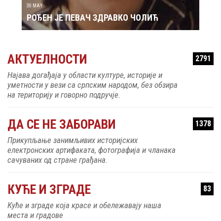
30 MAY
РОЂЕН ЈЕ ПЕВАЧ ЗДРАВКО ЧОЛИЋ
АКТУЕЛНОСТИ
2791
Најава догађаја у области културе, историје и
уметности у вези са српским народом, без обзира
на територију и говорно подручје.
ДА СЕ НЕ ЗАБОРАВИ
1378
Прикупљање занимљивих историјских
електронских артифаката, фотографија и чланака
сачуваних од стране грађана.
КУЋЕ И ЗГРАДЕ
83
Куће и зграде која красе и обележавају наша
места и градове