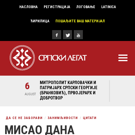
НАСЛОВНА
РЕГИСТРАЦИЈА
ЛОГОВАЊЕ
LATINICA
ЋИРИЛИЦА
ПОШАЉИТЕ ВАШ МАТЕРИЈАЛ
И И
6
МИТРОПОЛИТ КАРЛОВАЧКИ И
6
МИ
ГИЈЕ
ПАТРИЈАРХ СРПСКИ ГЕОРГИЈЕ
ПА
Х И
(БРАНКОВИЋ), ПРВОЈЕРАРХ И
(Б
AUGUST
AUGUST
ДОБРОТВОР
ДО
ДА СЕ НЕ ЗАБОРАВИ
ЗАНИМЉИВОСТИ
ЦИТАТИ
МИСАО ДАНА