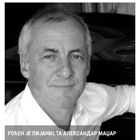
РОЂЕН ЈЕ ПИЈАНИСТА АЛЕКСАНДАР МАЏАР