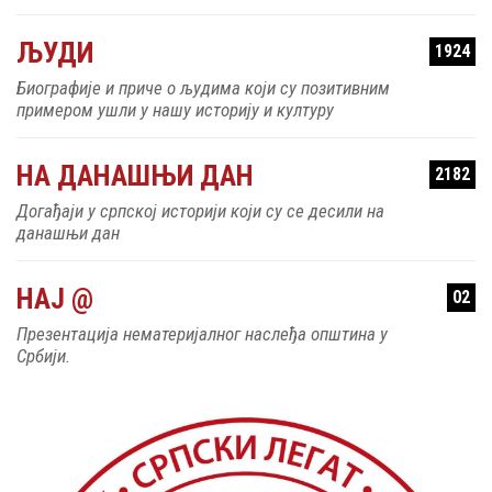
ЉУДИ
1924
Биографије и приче о људима који су позитивним
примером ушли у нашу историју и културу
НА ДАНАШЊИ ДАН
2182
Догађаји у српској историји који су се десили на
данашњи дан
НАЈ @
02
Презентација нематеријалног наслеђа општина у
Србији.