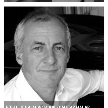
РОЂЕН ЈЕ ПИЈАНИСТА АЛЕКСАНДАР МАЏАР