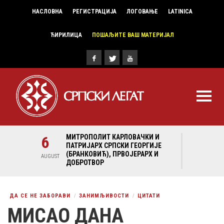
НАСЛОВНА
РЕГИСТРАЦИЈА
ЛОГОВАЊЕ
LATINICA
ЋИРИЛИЦА
ПОШАЉИТЕ ВАШ МАТЕРИЈАЛ
И И
6
МИТРОПОЛИТ КАРЛОВАЧКИ И
6
МИ
ГИЈЕ
ПАТРИЈАРХ СРПСКИ ГЕОРГИЈЕ
ПА
Х И
(БРАНКОВИЋ), ПРВОЈЕРАРХ И
(Б
AUGUST
AUGUST
ДОБРОТВОР
ДО
ДА СЕ НЕ ЗАБОРАВИ
ЗАНИМЉИВОСТИ
ЦИТАТИ
МИСАО ДАНА