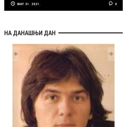
MAY 31. 2021.
0
НА ДАНАШЊИ ДАН
29 MAY
РОЂ