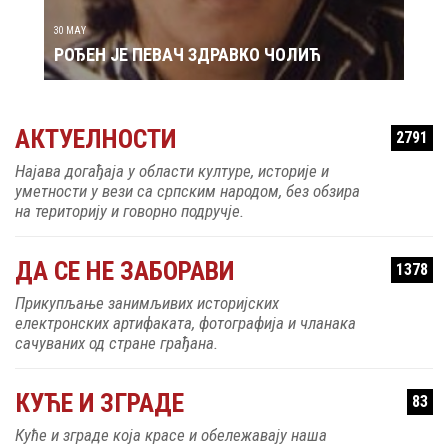
30 MAY
РОЂЕН ЈЕ ПЕВАЧ ЗДРАВКО ЧОЛИЋ
АКТУЕЛНОСТИ
2791
Најава догађаја у области културе, историје и
уметности у вези са српским народом, без обзира
на територију и говорно подручје.
ДА СЕ НЕ ЗАБОРАВИ
1378
Прикупљање занимљивих историјских
електронских артифаката, фотографија и чланака
сачуваних од стране грађана.
КУЋЕ И ЗГРАДЕ
83
Куће и зграде која красе и обележавају наша