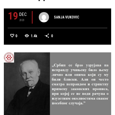
19
DEC
SANJA VUKOVIC
2020
0
1.4k
0