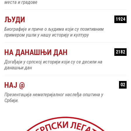
места и градове
ЉУДИ
1924
Биографије и приче о људима који су позитивним
примером ушли у нашу историју и културу
НА ДАНАШЊИ ДАН
2182
Догађаји у српској историји који су се десили на
данашњи дан
НАЈ @
02
Презентација нематеријалног наслеђа општина у
Србији.