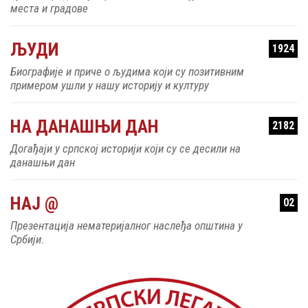
места и градове
ЉУДИ
1924
Биографије и приче о људима који су позитивним
примером ушли у нашу историју и културу
НА ДАНАШЊИ ДАН
2182
Догађаји у српској историји који су се десили на
данашњи дан
НАЈ @
02
Презентација нематеријалног наслеђа општина у
Србији.