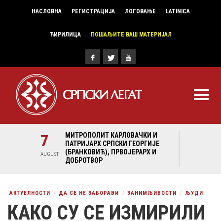
НАСЛОВНА
РЕГИСТРАЦИЈА
ЛОГОВАЊЕ
LATINICA
ЋИРИЛИЦА
ПОШАЉИТЕ ВАШ МАТЕРИЈАЛ
И И
7
МИТРОПОЛИТ КАРЛОВАЧКИ И
7
МИ
ГИЈЕ
ПАТРИЈАРХ СРПСКИ ГЕОРГИЈЕ
ПА
Х И
(БРАНКОВИЋ), ПРВОЈЕРАРХ И
(Б
AUGUST
AUGUST
ДОБРОТВОР
ДО
АКТУЕЛНОСТИ
ДА СЕ НЕ ЗАБОРАВИ
ЗАНИМЉИВОСТИ
ЉУДИ
КАКО СУ СЕ ИЗМИРИЛИ