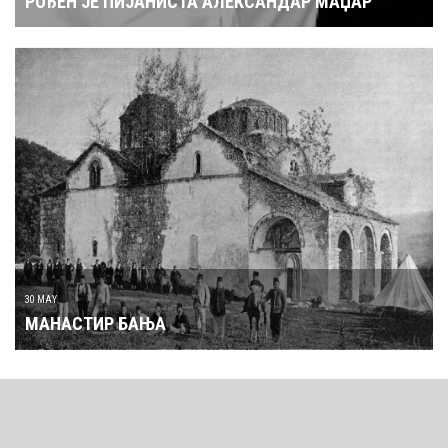
РОЂЕН ЈЕ ПИЈАНИСТА АЛЕКСАНДАР МАЏАР
30 MAY
МАНАСТИР БАЊА