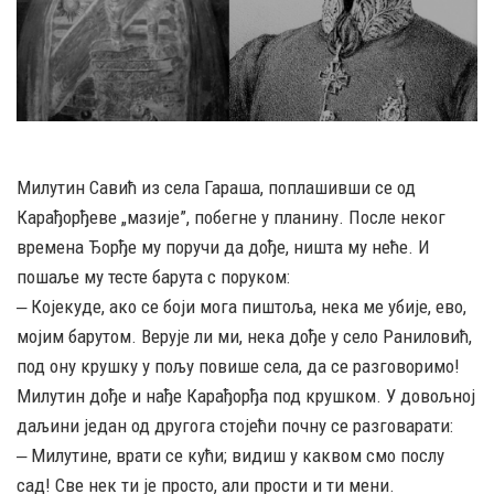
Милутин Савић из села Гараша, поплашивши се од
Карађорђеве „мазије”, побегне у планину. После неког
времена Ђорђе му поручи да дође, ништа му неће. И
пошаље му тесте барута с поруком:
‒ Којекуде, ако се боји мога пиштоља, нека ме убије, ево,
мојим барутом. Верује ли ми, нека дође у село Раниловић,
под ону крушку у пољу повише села, да се разговоримо!
Милутин дође и нађе Карађорђа под крушком. У довољној
даљини један од другога стојећи почну се разговарати:
‒ Милутине, врати се кући; видиш у каквом смо послу
сад! Све нек ти је просто, али прости и ти мени.