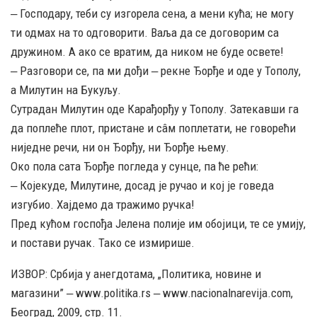
‒ Господару, теби су изгорела сена, а мени кућа; не могу
ти одмах на то одговорити. Ваља да се договорим са
дружином. А ако се вратим, да ником не буде освете!
‒ Разговори се, па ми дођи ‒ рекне Ђорђе и оде у Тополу,
а Милутин на Букуљу.
Сутрадан Милутин оде Карађорђу у Тополу. Затекавши га
да поплеће плот, пристане и сâм поплетати, не говорећи
ниједне речи, ни он Ђорђу, ни Ђорђе њему.
Око пола сата Ђорђе погледа у сунце, па ће рећи:
‒ Којекуде, Милутине, досад је ручао и кој је говеда
изгубио. Хајдемо да тражимо ручка!
Пред кућом госпођа Јелена полије им обојици, те се умију,
и постави ручак. Тако се измирише.
ИЗВОР: Србија у анегдотама, „Политика, новине и
магазини” ‒ www.politika.rs ‒ www.nacionalnarevija.com,
Београд, 2009, стр. 11.