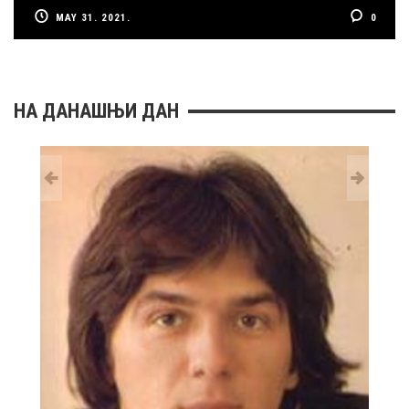
MAY 31. 2021.
0
НА ДАНАШЊИ ДАН
29 MAY
РОЂ