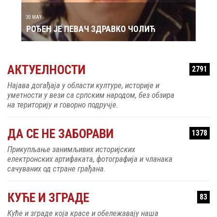
30 MAY
РОЂЕН ЈЕ ПЕВАЧ ЗДРАВКО ЧОЛИЋ
АКТУЕЛНОСТИ
2791
Најава догађаја у области културе, историје и
уметности у вези са српским народом, без обзира
на територију и говорно подручје.
ДА СЕ НЕ ЗАБОРАВИ
1378
Прикупљање занимљивих историјских
електронских артифаката, фотографија и чланака
сачуваних од стране грађана.
КУЋЕ И ЗГРАДЕ
83
Куће и зграде која красе и обележавају наша