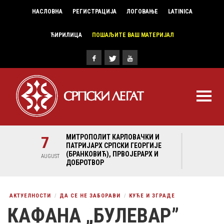
НАСЛОВНА
РЕГИСТРАЦИЈА
ЛОГОВАЊЕ
LATINICA
ЋИРИЛИЦА
ПОШАЉИТЕ ВАШ МАТЕРИЈАЛ
И И
7
МИТРОПОЛИТ КАРЛОВАЧКИ И
7
МИ
ГИЈЕ
ПАТРИЈАРХ СРПСКИ ГЕОРГИЈЕ
ПА
Х И
(БРАНКОВИЋ), ПРВОЈЕРАРХ И
(Б
AUGUST
AUGUST
ДОБРОТВОР
ДО
АКТУЕЛНОСТИ
ДА СЕ НЕ ЗАБОРАВИ
КУЋЕ И ЗГРАДЕ
КАФАНА „БУЛЕВАР”