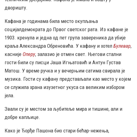
дворишту.
Кафана је годинама била место окупљања
социјалдемократа до Првог светског рата. Из кафане је
1903. кренула и једна од пет група завереника да убије
краља Александра Обреновића. У кафану и хотел
Булевар
,
касније
Оперу
, залазио је отмен свет. Његови стални
гости били су писци Јаша Игњатовић и Антун Густав
Матош. У време ручка и у вечерњим сатима свирала је
музика. Гости су кафану представљали као место у којем
се служила храна изузетног укуса са великим избором
јела.
Звали су је местом за љубитеље мира и тишине, али и
добре капљице.
Како је Ђорђе Пашона био стари бећар-нежења,