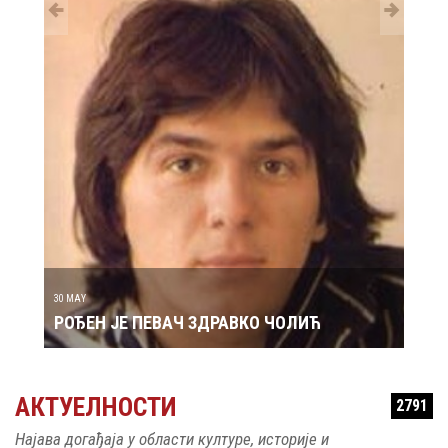
29 MAY
РОЂ
30 MAY
РОЂЕН ЈЕ ПЕВАЧ ЗДРАВКО ЧОЛИЋ
АКТУЕЛНОСТИ
2791
Најава догађаја у области културе, историје и