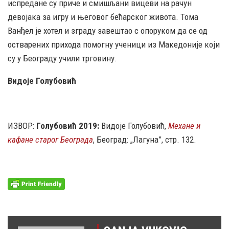
испредане су приче и смишљани вицеви на рачун
девојака за игру и његовог бећарског живота. Тома
Ванђел је хотел и зграду завештао с опоруком да се од
остварених прихода помогну ученици из Македоније који
су у Београду учили трговину.
Видоје Голубовић
ИЗВОР:
Голубовић 2019:
Видоје Голубовић,
Механе и
кафане старог Београда
, Београд: „Лагуна”, стр. 132.