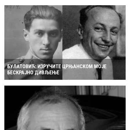
БУЛАТОВИЋ: ИЗРУЧИТЕ ЦРЊАНСКОМ МОЈЕ
БЕСКРАЈНО ДИВЉЕЊЕ