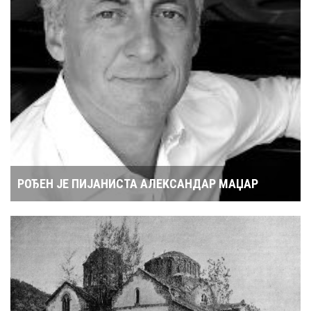
РОЂЕН ЈЕ ПИЈАНИСТА АЛЕКСАНДАР МАЏАР