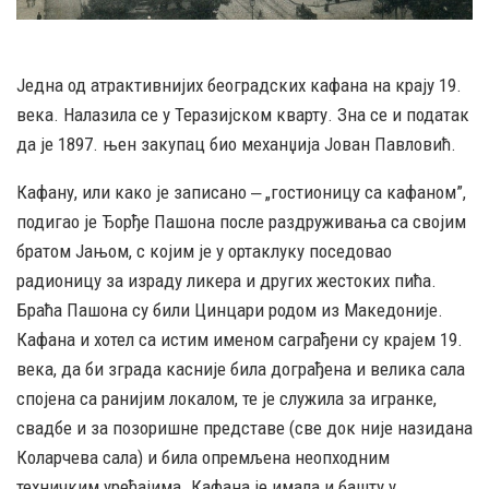
Једна од атрактивнијих београдских кафана на крају 19.
века. Налазила се у Теразијском кварту. Зна се и податак
да је 1897. њен закупац био механџија Јован Павловић.
Кафану, или како је записано ‒ „гостионицу са кафаном”,
подигао је Ђорђе Пашона после раздруживања са својим
братом Јањом, с којим је у ортаклуку поседовао
радионицу за израду ликера и других жестоких пића.
Браћа Пашона су били Цинцари родом из Македоније.
Кафана и хотел са истим именом саграђени су крајем 19.
века, да би зграда касније била дограђена и велика сала
спојена са ранијим локалом, те је служила за игранке,
свадбе и за позоришне представе (све док није назидана
Коларчева сала) и била опремљена неопходним
техничким уређајима. Кафана је имала и башту у