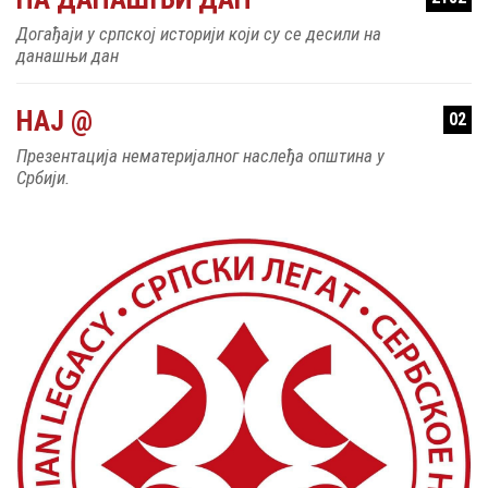
Догађаји у српској историји који су се десили на
данашњи дан
НАЈ @
02
Презентација нематеријалног наслеђа општина у
Србији.