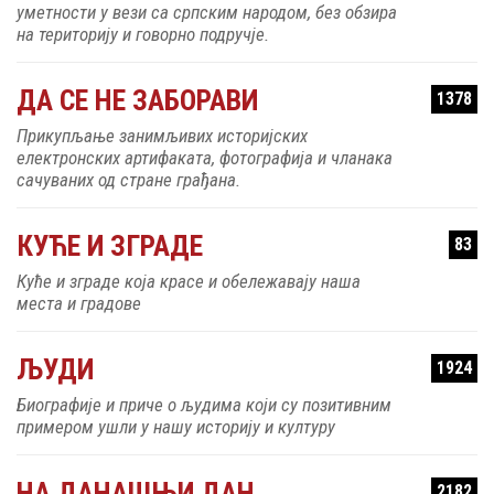
уметности у вези са српским народом, без обзира
на територију и говорно подручје.
ДА СЕ НЕ ЗАБОРАВИ
1378
Прикупљање занимљивих историјских
електронских артифаката, фотографија и чланака
сачуваних од стране грађана.
КУЋЕ И ЗГРАДЕ
83
Куће и зграде која красе и обележавају наша
места и градове
ЉУДИ
1924
Биографије и приче о људима који су позитивним
примером ушли у нашу историју и културу
НА ДАНАШЊИ ДАН
2182