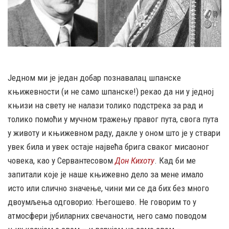
Једном ми је један добар познавалац шпанске
књижевности (и не само шпанске!) рекао да ни у једној
књизи на свету не налази толико подстрека за рад и
толико помоћи у мучном тражењу правог пута, свога пута
у животу и књижевном раду, дакле у оном што је у ствари
увек била и увек остаје највећа брига сваког мисаоног
човека, као у Сервантесовом
Дон Кихоту
. Кад би ме
запитали које је наше књижевно дело за мене имало
исто или слично значење, чини ми се да бих без много
двоумљења одговорио: Његошево. Не говорим то у
атмосфери јубиларних свечаности, него само поводом