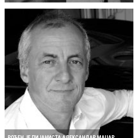
РОЂЕН ЈЕ ПИЈАНИСТА АЛЕКСАНДАР МАЏАР