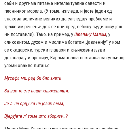
себи и другима питање интелектуалне савести и
песничког морала. (У томе, изгледа, и јесте један од
знакова величине великих да сагледају проблеме и
траже им решење док се они пред већину људи нису још
ни поставили). Тако, на пример, у
Шћепану Малом
, у
сликовитом, духом и мислима богатом „јавленију” у ком
се скадарски, турски главари и књижевни људи
договарају и препиру, Караманпаша поставља сакупљеној
улеми овакво питање:
Мусафа ми, рад би био знати
За вас те сте наши књижевници,
Је л’ на срцу ка на језик вама,
Вјерујете л’ томе што зборите…?
Мудри Мула Хасан не може сместа да јасно и одређено