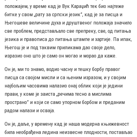
положајем, у време кад је Вук Караџић тек био најтеже
битке у свом „рату за српски језик”, кад је за писца и
Његошеве величине духа и друштвеног положаја значило
све проблем, представљало све препреку, све, од питања
језика и правописа до питања штампе и хартије. Па ипак,
Његош је и под таквим приликама дао своје дело,
изразио оно што је само он могао и морао да каже.
Он је, ми то знамо, водио часну и тешку борбу правог
писца са својом мисли и са њеним изразом, и у својим
најбољим часовима налазио онај облик који је једини
прави, у коме је заиста „речима тесно а мислима
пространо” и који се само упорном борбом и преданим
радом налази и осваја.
Он је, даље, у времену кад је наша модерна књижевност
била необрађена ледина неизвесне плодности, постављао