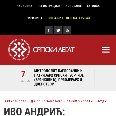
НАСЛОВНА
РЕГИСТРАЦИЈА
ЛОГОВАЊЕ
LATINICA
ЋИРИЛИЦА
ПОШАЉИТЕ ВАШ МАТЕРИЈАЛ
И И
7
МИТРОПОЛИТ КАРЛОВАЧКИ И
7
МИ
ГИЈЕ
ПАТРИЈАРХ СРПСКИ ГЕОРГИЈЕ
ПА
Х И
(БРАНКОВИЋ), ПРВОЈЕРАРХ И
(Б
AUGUST
AUGUST
ДОБРОТВОР
ДО
АКТУЕЛНОСТИ
ДА СЕ НЕ ЗАБОРАВИ
ЗАНИМЉИВОСТИ
ЉУДИ
ИВО АНДРИЋ: