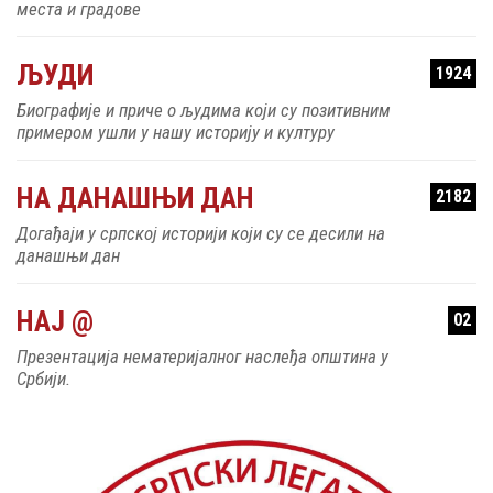
места и градове
ЉУДИ
1924
Биографије и приче о људима који су позитивним
примером ушли у нашу историју и културу
НА ДАНАШЊИ ДАН
2182
Догађаји у српској историји који су се десили на
данашњи дан
НАЈ @
02
Презентација нематеријалног наслеђа општина у
Србији.