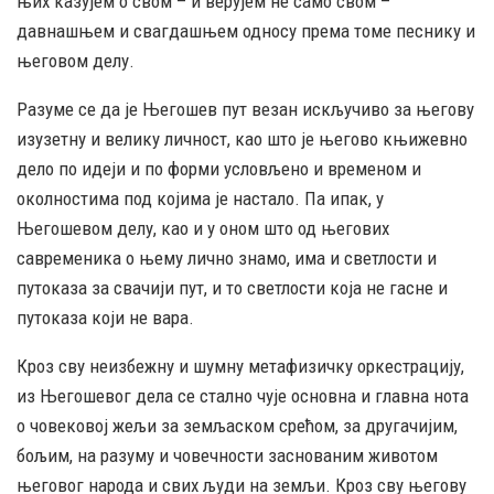
њих казујем о свом – и верујем не само свом –
давнашњем и свагдашњем односу према томе песнику и
његовом делу.
Разуме се да је Његошев пут везан искључиво за његову
изузетну и велику личност, као што је његово књижевно
дело по идеји и по форми условљено и временом и
околностима под којима је настало. Па ипак, у
Његошевом делу, као и у оном што од његових
савременика о њему лично знамо, има и светлости и
путоказа за свачији пут, и то светлости која не гасне и
путоказа који не вара.
Кроз сву неизбежну и шумну метафизичку оркестрацију,
из Његошевог дела се стално чује основна и главна нота
о човековој жељи за земљаском срећом, за другачијим,
бољим, на разуму и човечности заснованим животом
његовог народа и свих људи на земљи. Кроз сву његову