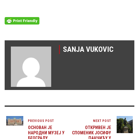
SANJA VUKOVIC
PREVIOUS POST
NEXT POST
ОСНОВАН ЈЕ
OТКРИВЕН JE
НАРОДНИ МУЗЕЈ У
СПОМЕНИК ЈОСИФУ
БЕОГРАДУ
ПАНЧИЋУ У