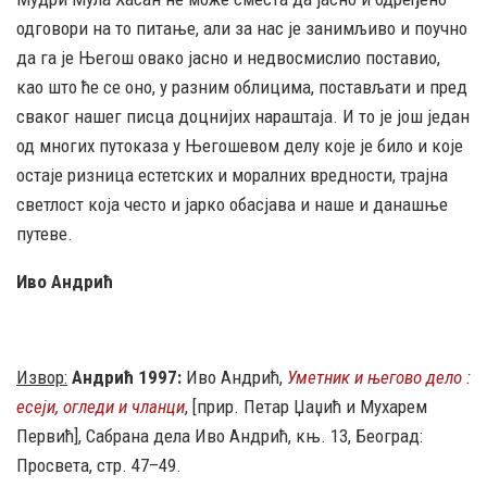
одговори на то питање, али за нас је занимљиво и поучно
да га је Његош овако јасно и недвосмислио поставио,
као што ће се оно, у разним облицима, постављати и пред
сваког нашег писца доцнијих нараштаја. И то је још један
од многих путоказа у Његошевом делу које је било и које
остаје ризница естетских и моралних вредности, трајна
светлост која често и јарко обасјава и наше и данашње
путеве.
Иво Андрић
Извор:
Андрић 1997:
Иво Андрић,
Уметник и његово дело :
есеји, огледи и чланци
, [прир. Петар Џаџић и Мухарем
Первић], Сабрана дела Иво Андрић, књ. 13, Београд:
Просвета, стр. 47–49.