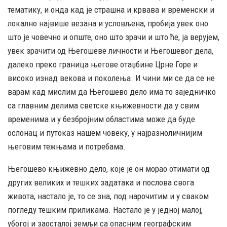
тематику, и онда кад је страшна и крвава и временски и
локално највише везана и условљена, пробија увек оно
што је човечно и опште, оно што зрачи и што ће, ја верујем,
увек зрачити од Његошеве личности и Његошевог дела,
далеко преко граница његове отаџбине Црне Горе и
високо изнад векова и поколења. И чини ми се да се не
варам кад мислим да Његошево дело има то заједничко
са главним делима светске књижевности да у свим
временима и у безбројним областима може да буде
ослонац и путоказ нашем човеку, у најразноличнијим
његовим тежњама и потребама.
Његошево књижевно дело, које је он морао отимати од
других великих и тешких задатака и послова свога
живота, настало је, то се зна, под нарочитим и у сваком
погледу тешким приликама. Настало је у једној малој,
убогој и заосталој земљи са опасним географским