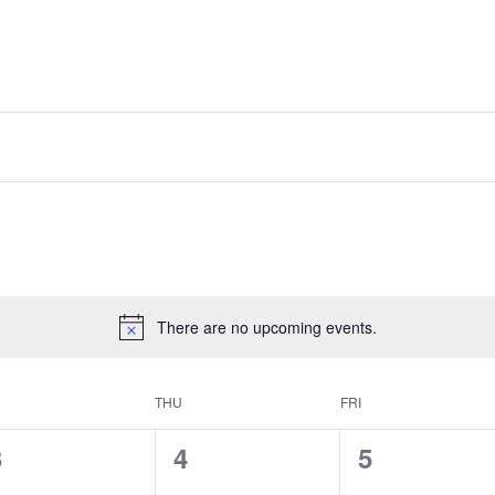
There are no upcoming events.
THU
FRI
0
0
0
3
4
5
vents,
events,
events,