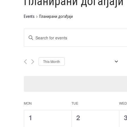
Планирани догађаји
Events
Планирани догађаји
Events
Enter
Search
Keyword.
and
Search
Views
JUNE 2026
for
This Month
Events
Navigation
Select
by
date.
Keyword.
Calendar
MON
TUE
WED
of
0
0
1
2
Events
events,
events,
e