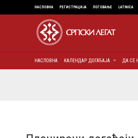
НАСЛОВНА
РЕГИСТРАЦИЈА
ЛОГОВАЊЕ
LATINICA
НАСЛОВНА
КАЛЕНДАР ДОГАЂАЈА
ДА СЕ 
9
МИТРОПОЛИТ КАРЛОВАЧК
ПАТРИЈАРХ СРПСКИ ГЕОР
(БРАНКОВИЋ), ПРВОЈЕРАР
AUGUST
ДОБРОТВОР