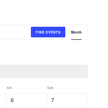
Event
FIND EVENTS
Month
Views
Navigation
SAT
SUN
0
0
6
7
events,
events,