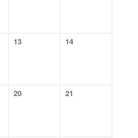
0
0
13
14
events,
events,
0
0
20
21
events,
events,