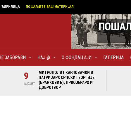
ЋИРИЛИЦА
ПОШАЉИТЕ ВАШ МАТЕРИЈАЛ
НЕ ЗАБОРАВИ
НАЈ @
О ФОНДАЦИЈИ
ГАЛЕРИЈА
И И
9
МИТРОПОЛИТ КАРЛОВАЧКИ И
9
МИ
ГИЈЕ
ПАТРИЈАРХ СРПСКИ ГЕОРГИЈЕ
ПА
Х И
(БРАНКОВИЋ), ПРВОЈЕРАРХ И
(Б
AUGUST
AUGUST
ДОБРОТВОР
ДО