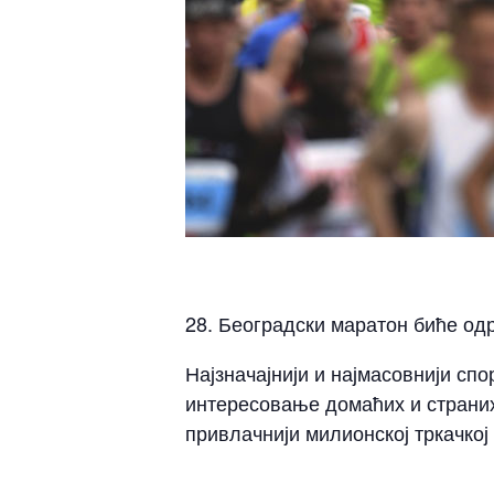
28. Београдски маратон биће одр
Најзначајнији и најмасовнији сп
интересовање домаћих и страних
привлачнији милионској тркачкој 