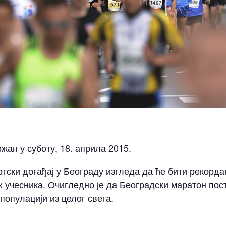
жан у суботу, 18. априла 2015.
ортски догађај у Београду изгледа да ће бити рекорд
 учесника. Очигледно је да Београдски маратон пост
популацији из целог света.