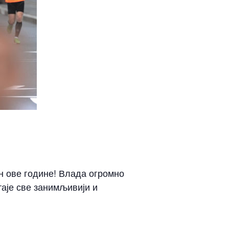
ан ове године! Влада огромно
аје све занимљивији и