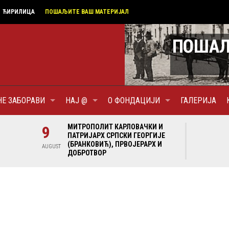
ЋИРИЛИЦА
ПОШАЉИТЕ ВАШ МАТЕРИЈАЛ
НЕ ЗАБОРАВИ
НАЈ @
О ФОНДАЦИЈИ
ГАЛЕРИЈА
И И
9
МИТРОПОЛИТ КАРЛОВАЧКИ И
9
МИ
ГИЈЕ
ПАТРИЈАРХ СРПСКИ ГЕОРГИЈЕ
ПА
Х И
(БРАНКОВИЋ), ПРВОЈЕРАРХ И
(Б
AUGUST
AUGUST
ДОБРОТВОР
ДО