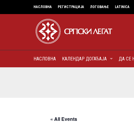
НАСЛОВНА
РЕГИСТРАЦИЈА
ЛОГОВАЊЕ
LATINICA
НАСЛОВНА
КАЛЕНДАР ДОГАЂАЈА
ДА СЕ 
9
МИТРОПОЛИТ КАРЛОВАЧК
ПАТРИЈАРХ СРПСКИ ГЕОР
(БРАНКОВИЋ), ПРВОЈЕРАР
AUGUST
ДОБРОТВОР
« All Events