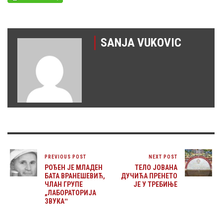
SANJA VUKOVIC
PREVIOUS POST
NEXT POST
РОЂЕН ЈЕ МЛАДЕН
ТЕЛО ЈОВАНА
БАТА ВРАНЕШЕВИЋ,
ДУЧИЋА ПРЕНЕТО
ЧЛАН ГРУПЕ
ЈЕ У ТРЕБИЊЕ
„ЛАБОРАТОРИЈА
ЗВУКАˮ