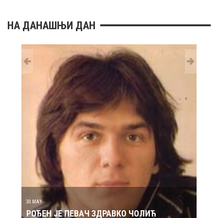
НА ДАНАШЊИ ДАН
29 MAY
РОЂ
30 MAY
РОЂЕН ЈЕ ПЕВАЧ ЗДРАВКО ЧОЛИЋ