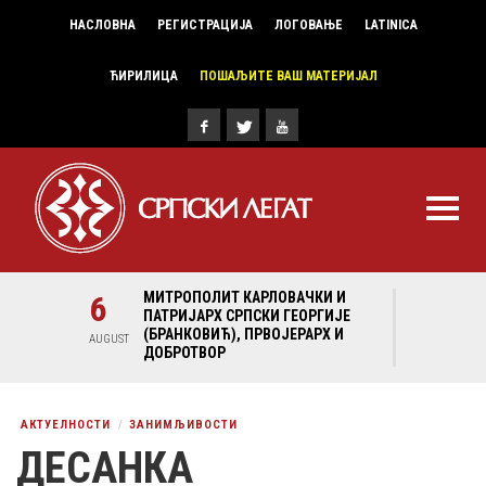
НАСЛОВНА
РЕГИСТРАЦИЈА
ЛОГОВАЊЕ
LATINICA
ЋИРИЛИЦА
ПОШАЉИТЕ ВАШ МАТЕРИЈАЛ
И И
6
МИТРОПОЛИТ КАРЛОВАЧКИ И
6
МИ
ГИЈЕ
ПАТРИЈАРХ СРПСКИ ГЕОРГИЈЕ
ПА
Х И
(БРАНКОВИЋ), ПРВОЈЕРАРХ И
(Б
AUGUST
AUGUST
ДОБРОТВОР
ДО
АКТУЕЛНОСТИ
ЗАНИМЉИВОСТИ
ДЕСАНКА