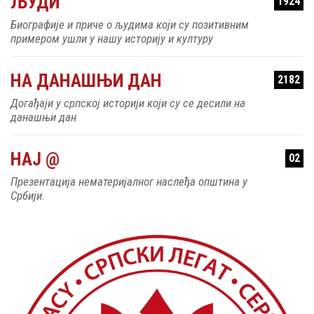
ЉУДИ
1924
Биографије и приче о људима који су позитивним
примером ушли у нашу историју и културу
НА ДАНАШЊИ ДАН
2182
Догађаји у српској историји који су се десили на
данашњи дан
НАЈ @
02
Презентација нематеријалног наслеђа општина у
Србији.