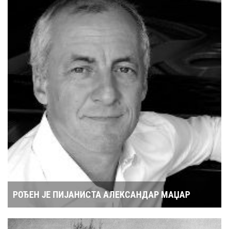
РОЂЕН ЈЕ ПИЈАНИСТА АЛЕКСАНДАР МАЏАР