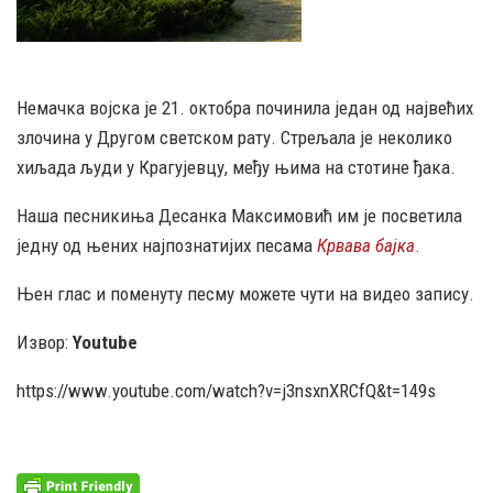
Немачка војска је 21. октобра починила један од највећих
злочина у Другом светском рату. Стрељала је неколико
хиљада људи у Крагујевцу, међу њима на стотине ђака.
Наша песникиња Десанка Максимовић им је посветила
једну од њених најпознатијих песама
Крвава бајка
.
Њен глас и поменуту песму можете чути на видео запису.
Извор:
Youtube
https://www.youtube.com/watch?v=j3nsxnXRCfQ&t=149s