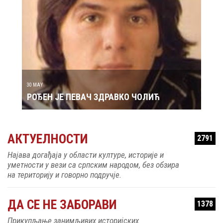
29 MAY
РОЂ
30 MAY
РОЂЕН ЈЕ ПЕВАЧ ЗДРАВКО ЧОЛИЋ
АКТУЕЛНОСТИ
2791
Најава догађаја у области културе, историје и
уметности у вези са српским народом, без обзира
на територију и говорно подручје.
ДА СЕ НЕ ЗАБОРАВИ
1378
Прикупљање занимљивих историјских