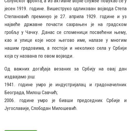
Солунског фронта, а из активне војне службе повукао се у
јесен 1919. године. Вишеструко одликован војвода Степа
Степановић преминуо је 27. априла 1929. године и уз
највеће државне почасти сахрањен је на градском
гробљу у Чачку. Данас се споменици посвећени њему,
као и улице које носе његово име, налазе у многим
нашим градовима, а постоји и неколико села у Србији
која су названа по овом војводи.
Од важних догађаја везаних за Србију на овај дан
издвајамо још:
1941. године умро је индустријалац и градоначелник
Београда, Милош Савчић;
2006. године умро је бивши председник Србије и
Југославије, Слободан Милошевић.