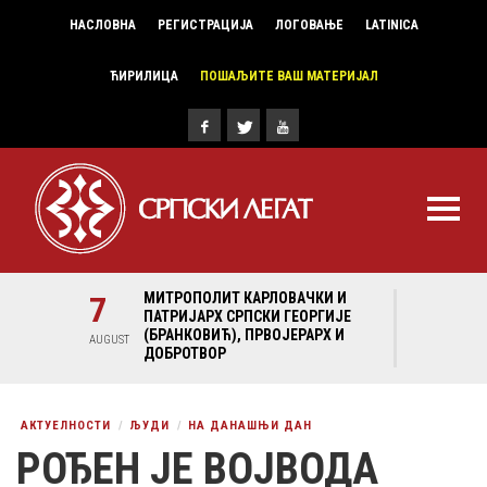
НАСЛОВНА
РЕГИСТРАЦИЈА
ЛОГОВАЊЕ
LATINICA
ЋИРИЛИЦА
ПОШАЉИТЕ ВАШ МАТЕРИЈАЛ
И И
7
МИТРОПОЛИТ КАРЛОВАЧКИ И
7
МИ
ГИЈЕ
ПАТРИЈАРХ СРПСКИ ГЕОРГИЈЕ
ПА
Х И
(БРАНКОВИЋ), ПРВОЈЕРАРХ И
(Б
AUGUST
AUGUST
ДОБРОТВОР
ДО
АКТУЕЛНОСТИ
ЉУДИ
НА ДАНАШЊИ ДАН
РОЂЕН ЈЕ ВОЈВОДА