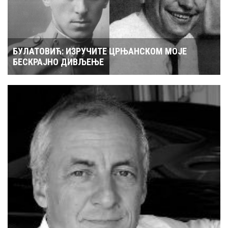
БУЛАТОВИЋ: ИЗРУЧИТЕ ЦРЊАНСКОМ МОЈЕ
БЕСКРАЈНО ДИВЉЕЊЕ