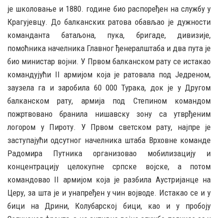
је школовање и 1880. године био распоређен на службу у
Крагујевцу. До балканских ратова обављао је дужности
команданта батаљона, пука, бригаде, дивизије,
помоћника начелника Главног ђенералштаба и два пута је
био министар војни. У Првом балканском рату се истакао
командујући II армијом која је ратовала под Једреном,
заузела га и заробила 60 000 Турака, док је у Другом
балканском рату, армија под Степином командом
пожртвовано бранила нишавску зону са утврђеним
логором у Пироту. У Првом светском рату, најпре је
заступајући одсутног начелника штаба Врховне команде
Радомира Путника организовао мобилизацију и
концентрацију целокупне српске војске, а потом
командовао II армијом која је разбила Аустријанце на
Церу, за шта је и унапређен у чин војводе. Истакао се и у
бици на Дрини, Колубарској бици, као и у пробоју