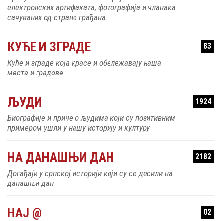
електронских артифаката, фотографија и чланака
сачуваних од стране грађана.
КУЋЕ И ЗГРАДЕ
83
Куће и зграде која красе и обележавају наша
места и градове
ЉУДИ
1924
Биографије и приче о људима који су позитивним
примером ушли у нашу историју и културу
НА ДАНАШЊИ ДАН
2182
Догађаји у српској историји који су се десили на
данашњи дан
НАЈ @
02