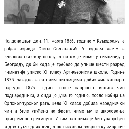
На данашњи дан, 11. марта 1856. године у Кумодражу је
рођен војвода Степа Степановић. У родном месту је
завршио основну школу, а потом је ишао у гимназију у
Београду, да би када је требало да упише шести разред
гимназије уписао XI класу Артиљеријске школе. Године
1875. заједно је са свим питомцима добио чин каплара,
наредне 1876. године после завршног испита чин
поднаредника, а онда је јуна те године, после избијања
Српског-турског рата, цела XI класа добила нареднички
чин и била упућена на фронт, чиме му је школовање
привремено прекинуто. У тим ратовима је био унапређен
и два пута одликован, а по њиховом завршетку завршио