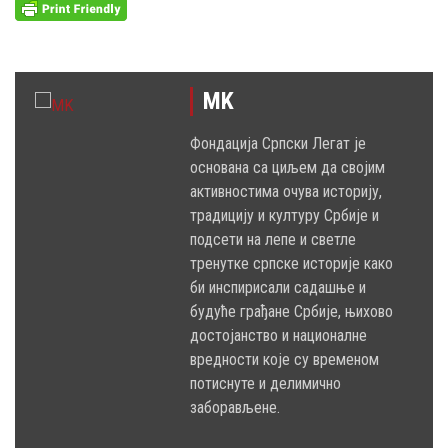
MK
Фондација Српски Легат је
основана са циљем да својим
активностима очува историју,
традицију и културу Србије и
подсети на лепе и светле
тренутке српске историје како
би инспирисали садашње и
будуће грађане Србије, њихово
достојанство и националне
вредности које су временом
потиснуте и делимично
заборављене.